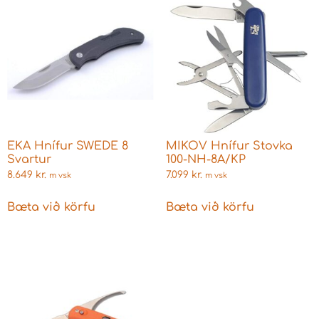
EKA Hnífur SWEDE 8
MIKOV Hnífur Stovka
Svartur
100-NH-8A/KP
8.649
kr.
7.099
kr.
m vsk
m vsk
Bæta við körfu
Bæta við körfu