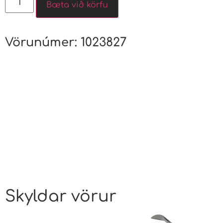
Bæta við körfu
Vörunúmer:
1023827
Skyldar vörur