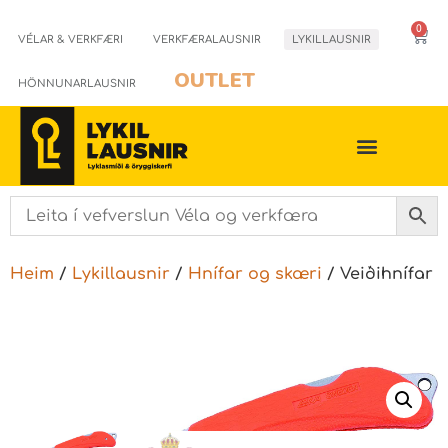
0
VÉLAR & VERKFÆRI
VERKFÆRALAUSNIR
LYKILLAUSNIR
OUTLET
HÖNNUNARLAUSNIR
Heim
/
Lykillausnir
/
Hnífar og skæri
/ Veiðihnífar