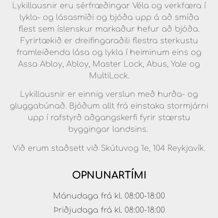
Lykillausnir eru sérfræðingar Véla og verkfæra í
lykla- og lásasmíði og bjóða upp á að smíða
flest sem íslenskur markaður hefur að bjóða.
Fyrirtækið er dreifingaraðili flestra sterkustu
framleiðenda lása og lykla í heiminum eins og
Assa Abloy, Abloy, Master Lock, Abus, Yale og
MultiLock.
Lykillausnir er einnig verslun með hurða- og
gluggabúnað. Bjóðum allt frá einstaka stormjárni
upp í rafstyrð aðgangskerfi fyrir stærstu
byggingar landsins.
Við erum staðsett við Skútuvog 1e, 104 Reykjavík.
OPNUNARTÍMI
Mánudaga frá kl. 08:00-18:00
Þriðjudaga frá kl. 08:00-18:00