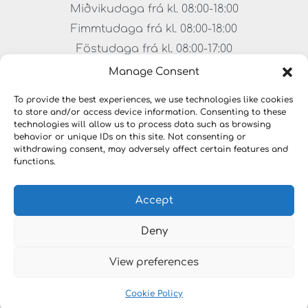
Miðvikudaga frá kl. 08:00-18:00
Fimmtudaga frá kl. 08:00-18:00
Föstudaga frá kl. 08:00-17:00
Laugardagar frá kl. 11:00-15:00
Manage Consent
To provide the best experiences, we use technologies like cookies
to store and/or access device information. Consenting to these
technologies will allow us to process data such as browsing
behavior or unique IDs on this site. Not consenting or
withdrawing consent, may adversely affect certain features and
functions.
Accept
Copyright © 2023 LYKILLAUSNIR. Öll réttindi áskilin
Deny
View preferences
Cookie Policy