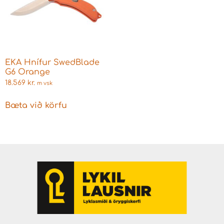
EKA Hnífur SwedBlade
G6 Orange
18.569
kr.
m vsk
Bæta við körfu