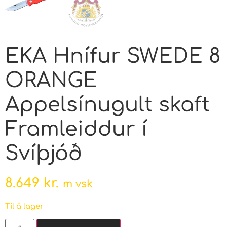
EKA Hnífur SWEDE 8
ORANGE
Appelsínugult skaft
Framleiddur í
Svíþjóð
8.649
kr.
m vsk
Til á lager