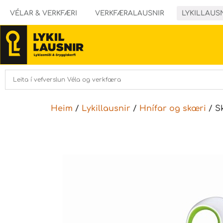
VÉLAR & VERKFÆRI
VERKFÆRALAUSNIR
LYKILLAUS
Heim
/
Lykillausnir
/
Hnífar og skæri
/ S