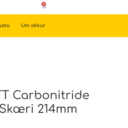
0
usta
Um okkur
 Carbonitride
 Skæri 214mm