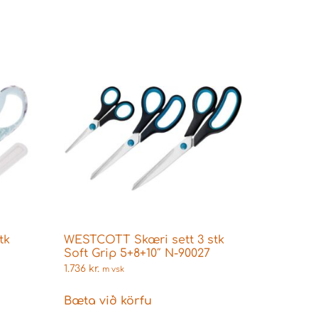
tk
WESTCOTT Skæri sett 3 stk
Soft Grip 5+8+10″ N-90027
1.736
kr.
m vsk
Bæta við körfu