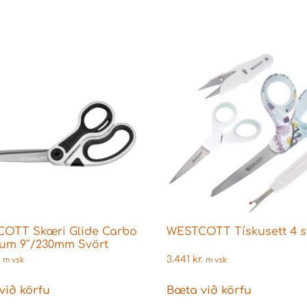
OTT Skæri Glide Carbo
WESTCOTT Tískusett 4 s
ium 9″/230mm Svört
3.441
kr.
m vsk
m vsk
við körfu
Bæta við körfu