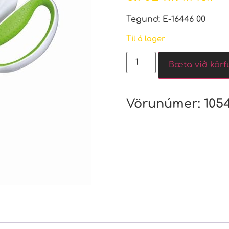
Tegund: E-16446 00
Til á lager
Bæta við körf
Vörunúmer:
105