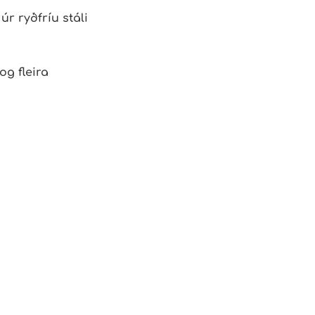
r ryðfríu stáli
og fleira