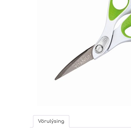
Vörulýsing