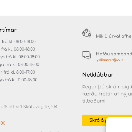
rtímar
Mikið úrval afh
á kl. 08:00-18:00
rá kl. 08:00-18:00
Hafðu samban
 frá kl. 08:00-18:00
lykillausnir@vv.is
frá kl. 08:00-18:00
frá kl. 8:00-17:00
Netklúbbur
frá kl. 11:00-15:00
Þegar þú skráir þig 
færðu fréttir af ný
tilboðum!
aðsett við Skútuvog 1e, 104
Skrá á póstlista
900