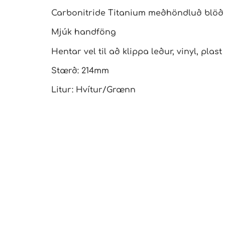
Carbonitride Titanium meðhöndluð blöð ú
Mjúk handföng
Hentar vel til að klippa leður, vinyl, plast 
Stærð: 214mm
Litur: Hvítur/Grænn