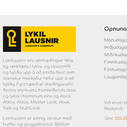
Opnuna
Mánudaga fr
Þriðjudaga f
Miðvikudaga
Lykillausnir eru sérfræðingar Véla
Fimmtudaga 
og verkfæra í lykla- og lásasmíði
Föstudagar 
og bjóða upp á að smíða flest sem
Laugardaga 
íslenskur markaður hefur upp á að
bjóða. Fyrirtækið er dreifingaraðili
flestra sterkustu framleiðenda lása
og lykla í heiminum eins og Assa
Abloy, Abloy, Master Lock, Abus,
Við erum st
Yale og MultiLock.
Reykjavík.
Lykillausnir er einnig verslun með
Sími:
533-2
hurða- og gluggabúnað. Bjóðum