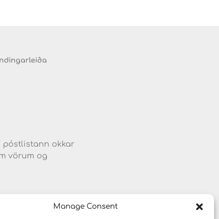
endingarleiða
d
í póstlistann okkar
jum vörum og
Manage Consent