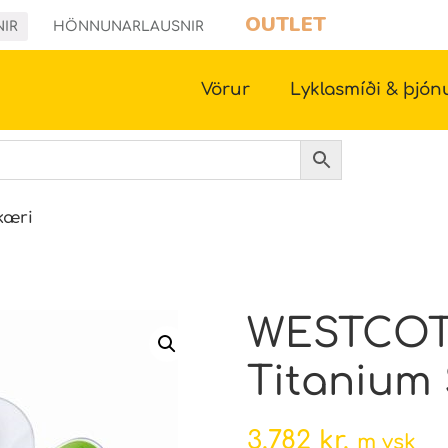
OUTLET
NIR
HÖNNUNARLAUSNIR
Vörur
Lyklasmíði & þjón
kæri
WESTCOTT
Titanium
3.782
kr.
m vsk