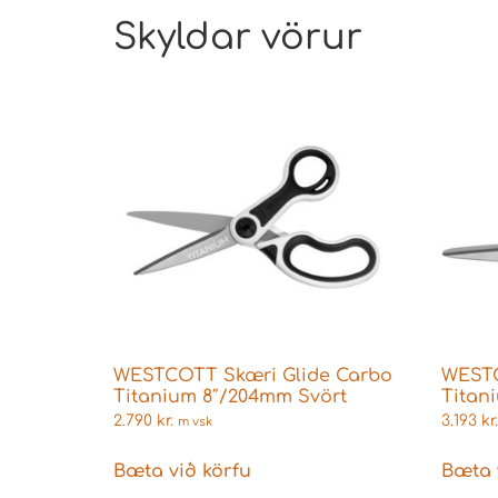
Skyldar vörur
WESTCOTT Skæri Glide Carbo
WESTC
Titanium 8″/204mm Svört
Titan
2.790
kr.
3.193
kr.
m vsk
Bæta við körfu
Bæta 