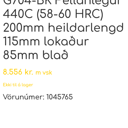
G704-BK Fellanlegur
440C (58-60 HRC)
200mm heildarlengd
115mm lokaður
85mm blað
8.556
kr.
m vsk
Ekki til á lager
Vörunúmer:
1045765