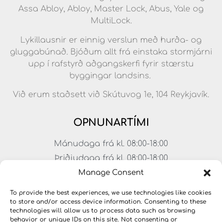
Assa Abloy, Abloy, Master Lock, Abus, Yale og
MultiLock.
Lykillausnir er einnig verslun með hurða- og
gluggabúnað. Bjóðum allt frá einstaka stormjárni
upp í rafstyrð aðgangskerfi fyrir stærstu
byggingar landsins.
Við erum staðsett við Skútuvog 1e, 104 Reykjavík.
OPNUNARTÍMI
Mánudaga frá kl. 08:00-18:00
Þriðjudaga frá kl. 08:00-18:00
Miðvikudaga frá kl. 08:00-18:00
Manage Consent
Fimmtudaga frá kl. 08:00-18:00
To provide the best experiences, we use technologies like cookies
Föstudaga frá kl. 08:00-17:00
to store and/or access device information. Consenting to these
technologies will allow us to process data such as browsing
Laugardagar frá kl. 11:00-15:00
behavior or unique IDs on this site. Not consenting or