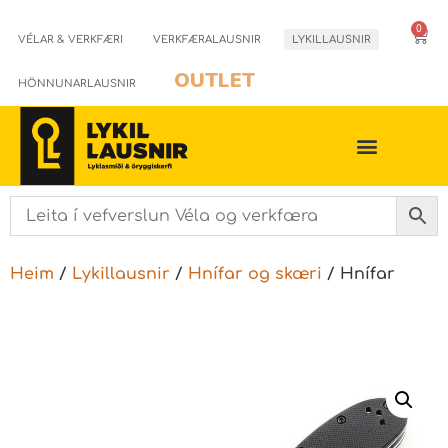
0
VÉLAR & VERKFÆRI
VERKFÆRALAUSNIR
LYKILLAUSNIR
OUTLET
HÖNNUNARLAUSNIR
Heim
/
Lykillausnir
/
Hnífar og skæri
/ Hnífar