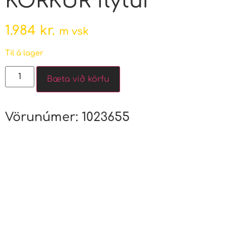
KORKUR flýtur
1.984
kr.
m vsk
Til á lager
Bæta við körfu
Vörunúmer:
1023655