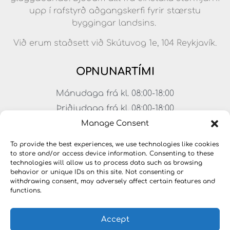
upp í rafstyrð aðgangskerfi fyrir stærstu
byggingar landsins.
Við erum staðsett við Skútuvog 1e, 104 Reykjavík.
OPNUNARTÍMI
Mánudaga frá kl. 08:00-18:00
Þriðjudaga frá kl. 08:00-18:00
Miðvikudaga frá kl. 08:00-18:00
Manage Consent
Fimmtudaga frá kl. 08:00-18:00
To provide the best experiences, we use technologies like cookies
Föstudaga frá kl. 08:00-17:00
to store and/or access device information. Consenting to these
technologies will allow us to process data such as browsing
Laugardagar frá kl. 11:00-15:00
behavior or unique IDs on this site. Not consenting or
withdrawing consent, may adversely affect certain features and
functions.
Accept