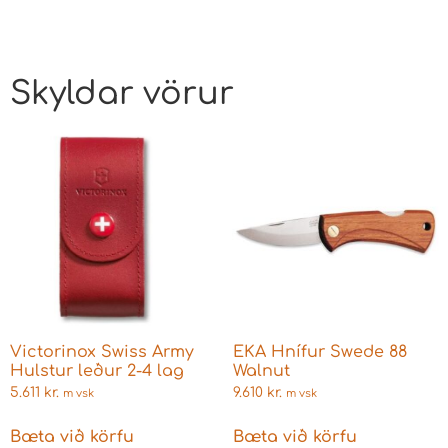
Skyldar vörur
Victorinox Swiss Army
EKA Hnífur Swede 88
Hulstur leður 2-4 lag
Walnut
5.611
kr.
9.610
kr.
m vsk
m vsk
Bæta við körfu
Bæta við körfu