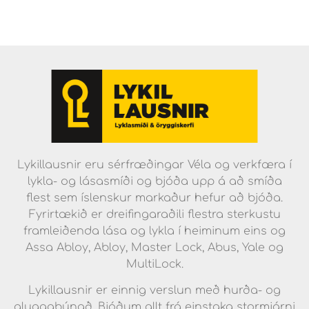
Lykillausnir eru sérfræðingar Véla og verkfæra í
lykla- og lásasmíði og bjóða upp á að smíða
flest sem íslenskur markaður hefur að bjóða.
Fyrirtækið er dreifingaraðili flestra sterkustu
framleiðenda lása og lykla í heiminum eins og
Assa Abloy, Abloy, Master Lock, Abus, Yale og
MultiLock.
Lykillausnir er einnig verslun með hurða- og
gluggabúnað. Bjóðum allt frá einstaka stormjárni