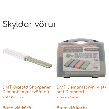
Skyldar vörur
DMT Diafold Sharpener
DMT Demantsbrýni 4 stk
Demantsbrýni tvöfaldur
sett Diamond
EXTRA EXTRA
Whetstone W6EFCX-KIT
9.517
kr.
20.677
kr.
m vsk
m vsk
FÍNT/EXTRA FÍNT
Bæta við körfu
Bæta við körfu