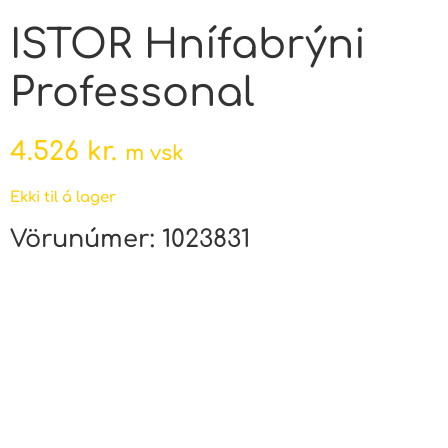
ISTOR Hnífabrýni
Professonal
4.526
kr.
m vsk
Ekki til á lager
Vörunúmer:
1023831