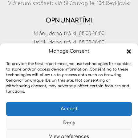
Við erum staðsett við Skútuvog 1e, 104 Reykjavík.
OPNUNARTÍMI
Mánudaga frá kl. 08:00-18:00
Þriðjudaga frá kl. 08:00-18:00
Miðvikudaga frá kl. 08:00-18:00
Manage Consent
Fimmtudaga frá kl. 08:00-18:00
To provide the best experiences, we use technologies like cookies
Föstudaga frá kl. 08:00-17:00
to store and/or access device information. Consenting to these
technologies will allow us to process data such as browsing
Laugardagar frá kl. 11:00-15:00
behavior or unique IDs on this site. Not consenting or
withdrawing consent, may adversely affect certain features and
functions.
Accept
Deny
View preferences