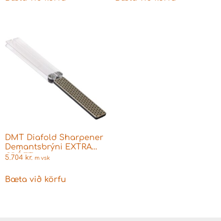
DMT Diafold Sharpener
Demantsbrýni EXTRA
GRÓFT
5.704
kr.
m vsk
Bæta við körfu