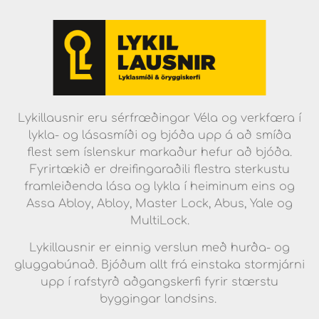
Lykillausnir eru sérfræðingar Véla og verkfæra í
lykla- og lásasmíði og bjóða upp á að smíða
flest sem íslenskur markaður hefur að bjóða.
Fyrirtækið er dreifingaraðili flestra sterkustu
framleiðenda lása og lykla í heiminum eins og
Assa Abloy, Abloy, Master Lock, Abus, Yale og
MultiLock.
Lykillausnir er einnig verslun með hurða- og
gluggabúnað. Bjóðum allt frá einstaka stormjárni
upp í rafstyrð aðgangskerfi fyrir stærstu
byggingar landsins.