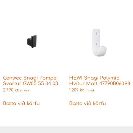
Genwec Snagi Pompei
HEWI Snagi Polymid
Svartur GW05 55 04 03
Hvítur Matt 477.90B060.98
2.790
kr.
1.209
kr.
m vsk
m vsk
Bæta við körfu
Bæta við körfu