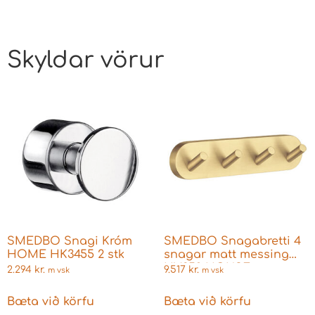
Skyldar vörur
SMEDBO Snagi Króm
SMEDBO Snagabretti 4
HOME HK3455 2 stk
snagar matt messing
HV359 HOUSE
2.294
kr.
9.517
kr.
m vsk
m vsk
Bæta við körfu
Bæta við körfu