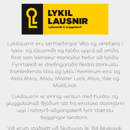
Lykillausnir eru sérfræðingar Véla og verkfæra í
lykla- og lásasmíði og bjóða upp á að smíða
flest sem íslenskur markaður hefur að bjóða.
Fyrirtækið er dreifingaraðili flestra sterkustu
framleiðenda lása og lykla í heiminum eins og
Assa Abloy, Abloy, Master Lock, Abus, Yale og
MultiLock.
Lykillausnir er einnig verslun með hurða- og
gluggabúnað. Bjóðum allt frá einstaka stormjárni
upp í rafstyrð aðgangskerfi fyrir stærstu
byggingar landsins.
Við erum staðsett við Skútuvog 1e, 104 Reykjavík.