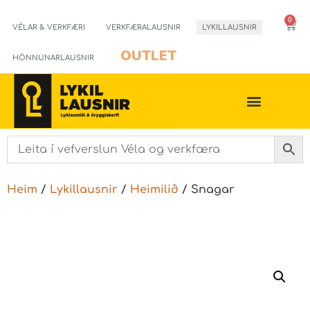
0
VÉLAR & VERKFÆRI
VERKFÆRALAUSNIR
LYKILLAUSNIR
OUTLET
HÖNNUNARLAUSNIR
Heim
/
Lykillausnir
/
Heimilið
/ Snagar