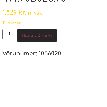
1.829
kr.
m vsk
Til á lager
Bæta við körfu
Vörunúmer:
1056020