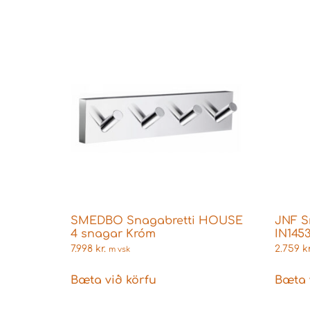
SMEDBO Snagabretti HOUSE
JNF S
4 snagar Króm
IN145
7.998
kr.
2.759
kr
m vsk
Bæta við körfu
Bæta 