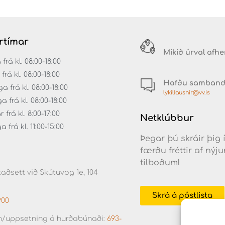
rtímar
Mikið úrval afh
á kl. 08:00-18:00
rá kl. 08:00-18:00
Hafðu samban
 frá kl. 08:00-18:00
lykillausnir@vv.is
frá kl. 08:00-18:00
frá kl. 8:00-17:00
Netklúbbur
frá kl. 11:00-15:00
Þegar þú skráir þig 
færðu fréttir af ný
tilboðum!
aðsett við Skútuvog 1e, 104
Skrá á póstlista
900
/uppsetning á hurðabúnaði:
693-