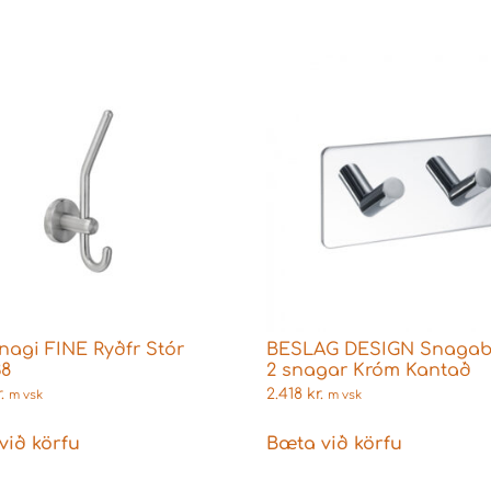
nagi FINE Ryðfr Stór
BESLAG DESIGN Snagabr
38
2 snagar Króm Kantað
.
2.418
kr.
m vsk
m vsk
við körfu
Bæta við körfu