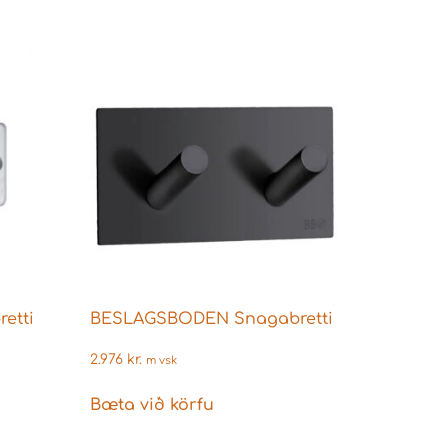
etti
BESLAGSBODEN Snagabretti
2.976
kr.
m vsk
Bæta við körfu