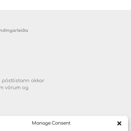
endingarleiða
d
í póstlistann okkar
jum vörum og
Manage Consent