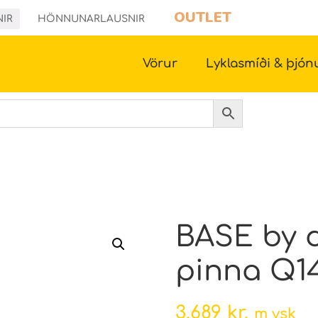
OUTLET
NIR
HÖNNUNARLAUSNIR
Vörur
Lyklasmíði & þjón
BASE by d
pinna Q14
3.689
kr.
m vsk