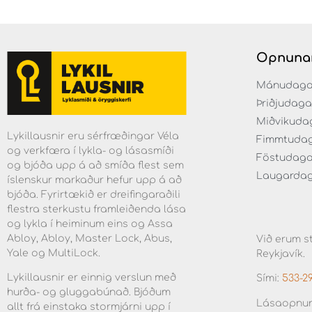
Opnuna
Mánudaga fr
Þriðjudaga f
Miðvikudaga
Lykillausnir eru sérfræðingar Véla
Fimmtudaga 
og verkfæra í lykla- og lásasmíði
Föstudagar 
og bjóða upp á að smíða flest sem
Laugardaga 
íslenskur markaður hefur upp á að
bjóða. Fyrirtækið er dreifingaraðili
flestra sterkustu framleiðenda lása
og lykla í heiminum eins og Assa
Abloy, Abloy, Master Lock, Abus,
Við erum st
Yale og MultiLock.
Reykjavík.
Lykillausnir er einnig verslun með
Sími:
533-2
hurða- og gluggabúnað. Bjóðum
Lásaopnun
allt frá einstaka stormjárni upp í