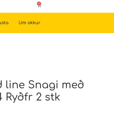
0
usta
Um okkur
 line Snagi með
 Ryðfr 2 stk