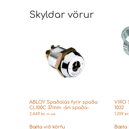
Skyldar vörur
ABLOY Spaðalás fyrir spaða
VIRO 
CL100C 37mm -án spaða-
1032
2.449
kr.
1.209
kr.
m vsk
Bæta við körfu
Bæta 