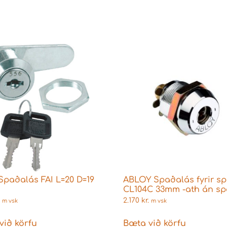
Spaðalás FAI L=20 D=19
ABLOY Spaðalás fyrir s
CL104C 33mm -ath án s
2.170
kr.
m vsk
m vsk
við körfu
Bæta við körfu