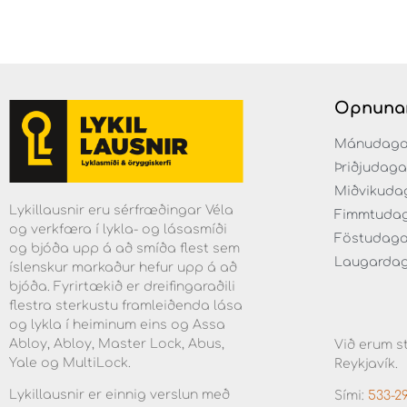
Opnuna
Mánudaga fr
Þriðjudaga f
Miðvikudaga
Lykillausnir eru sérfræðingar Véla
Fimmtudaga 
og verkfæra í lykla- og lásasmíði
Föstudagar 
og bjóða upp á að smíða flest sem
Laugardaga 
íslenskur markaður hefur upp á að
bjóða. Fyrirtækið er dreifingaraðili
flestra sterkustu framleiðenda lása
og lykla í heiminum eins og Assa
Abloy, Abloy, Master Lock, Abus,
Við erum st
Yale og MultiLock.
Reykjavík.
Lykillausnir er einnig verslun með
Sími:
533-2