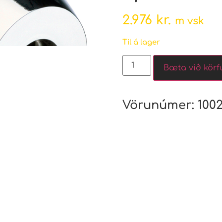
2.976
kr.
m vsk
Til á lager
Bæta við körf
Vörunúmer:
100