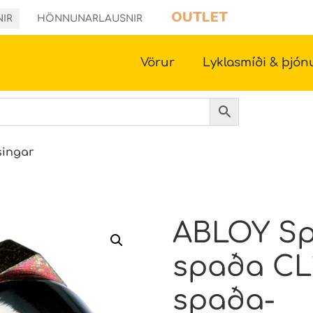
OUTLET
NIR
HÖNNUNARLAUSNIR
Vörur
Lyklasmíði & þjón
ingar
ABLOY Spa
spaða CL
spaða-