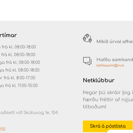
rtímar
Mikið úrval afh
á kl. 08:00-18:00
rá kl. 08:00-18:00
Hafðu samban
 frá kl. 08:00-18:00
lykillausnir@vv.is
frá kl. 08:00-18:00
frá kl. 8:00-17:00
Netklúbbur
frá kl. 11:00-15:00
Þegar þú skráir þig 
færðu fréttir af ný
tilboðum!
aðsett við Skútuvog 1e, 104
Skrá á póstlista
900