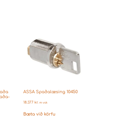
paða
ASSA Spaðalæsing 10450
paða-
18.377
kr.
m vsk
Bæta við körfu