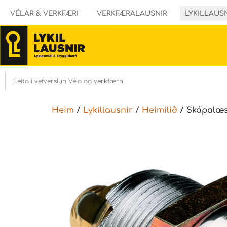
VÉLAR & VERKFÆRI
VERKFÆRALAUSNIR
LYKILLAUS
Heim
/
Lykillausnir
/
Heimilið
/ Skápalæs