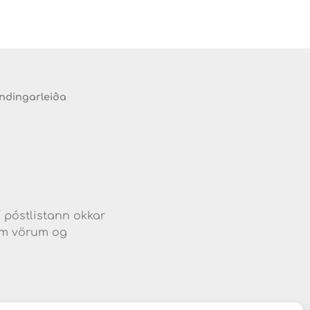
endingarleiða
d
í póstlistann okkar
jum vörum og