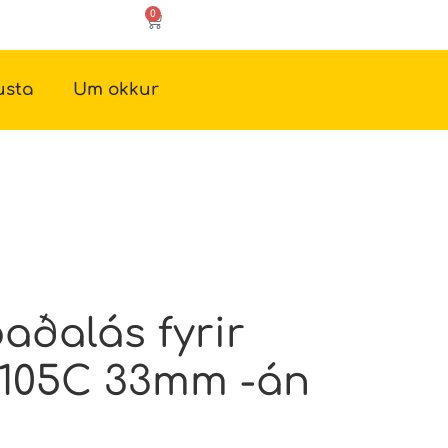
0
usta
Um okkur
ðalás fyrir
105C 33mm -án