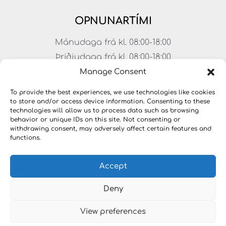
OPNUNARTÍMI
Mánudaga frá kl. 08:00-18:00
Þriðjudaga frá kl. 08:00-18:00
Miðvikudaga frá kl. 08:00-18:00
Manage Consent
Fimmtudaga frá kl. 08:00-18:00
To provide the best experiences, we use technologies like cookies
Föstudaga frá kl. 08:00-17:00
to store and/or access device information. Consenting to these
technologies will allow us to process data such as browsing
Laugardagar frá kl. 11:00-15:00
behavior or unique IDs on this site. Not consenting or
withdrawing consent, may adversely affect certain features and
functions.
Accept
Deny
View preferences
Copyright © 2023 LYKILLAUSNIR. Öll réttindi áskilin