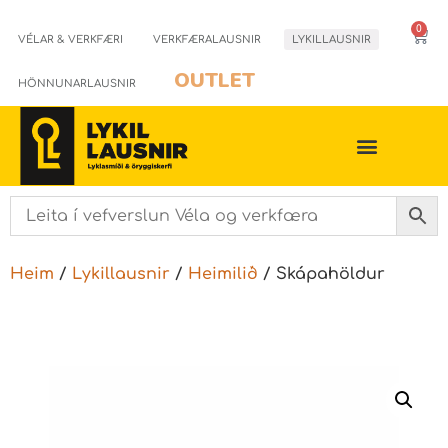
0
VÉLAR & VERKFÆRI
VERKFÆRALAUSNIR
LYKILLAUSNIR
OUTLET
HÖNNUNARLAUSNIR
Heim
/
Lykillausnir
/
Heimilið
/ Skápahöldur