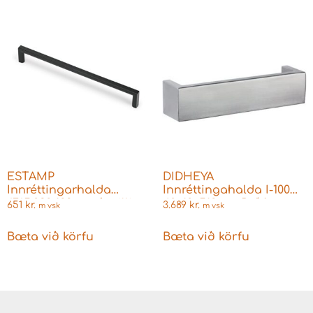
ESTAMP
DIDHEYA
Innréttingarhalda
Innréttingahalda I-100
6765.032 128mm á milli
40x10x512mm Ryðfr
651
kr.
3.689
kr.
m vsk
m vsk
festingargata Svört
Bæta við körfu
Bæta við körfu