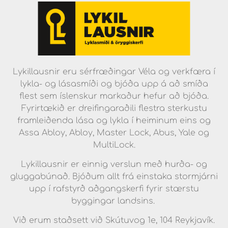
Lykillausnir eru sérfræðingar Véla og verkfæra í
lykla- og lásasmíði og bjóða upp á að smíða
flest sem íslenskur markaður hefur að bjóða.
Fyrirtækið er dreifingaraðili flestra sterkustu
framleiðenda lása og lykla í heiminum eins og
Assa Abloy, Abloy, Master Lock, Abus, Yale og
MultiLock.
Lykillausnir er einnig verslun með hurða- og
gluggabúnað. Bjóðum allt frá einstaka stormjárni
upp í rafstyrð aðgangskerfi fyrir stærstu
byggingar landsins.
Við erum staðsett við Skútuvog 1e, 104 Reykjavík.