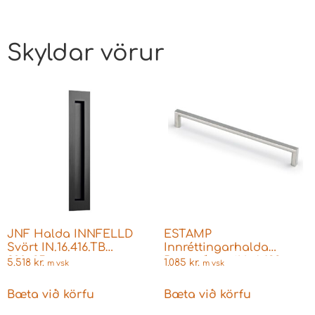
Skyldar vörur
JNF Halda INNFELLD
ESTAMP
Svört IN.16.416.TB
Innréttingarhalda
300x25mm
Burstaður nikkel 128mm
5.518
kr.
1.085
kr.
m vsk
m vsk
6764.038
Bæta við körfu
Bæta við körfu