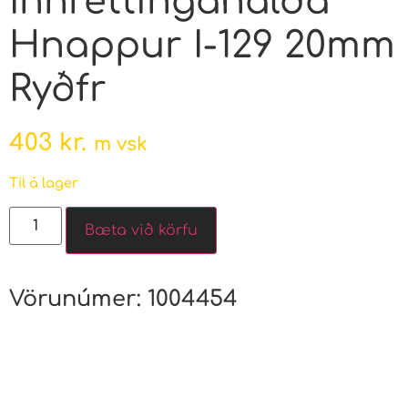
Innréttingahalda
Hnappur I-129 20mm
Ryðfr
403
kr.
m vsk
Til á lager
Bæta við körfu
Vörunúmer:
1004454