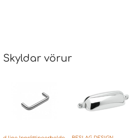
Skyldar vörur
d line Innréttingarhalda
BESLAG DESIGN