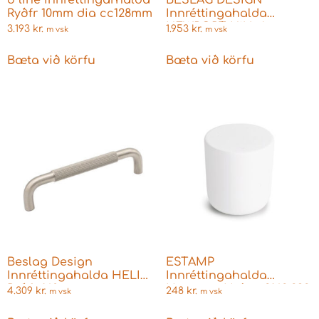
Ryðfr 10mm dia cc128mm
Innréttingahalda
NEWPORT Nikkel
3.193
kr.
1.953
kr.
m vsk
m vsk
Bæta við körfu
Bæta við körfu
Beslag Design
ESTAMP
Innréttingahalda HELIX
Innréttingahalda
Ryðfr 160mm
Hnappur Hvítur 8162.292
4.309
kr.
248
kr.
m vsk
m vsk