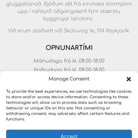
gluggabúnað. Bjóðum allt frá einstaka stormjárni
upp í rafstyrð aðgangskerfi fyrir stærstu
byggingar landsins.
Við erum staðsett við Skútuvog 1e, 104 Reykjavík.
OPNUNARTÍMI
Mánudaga frá kl. 08:00-18:00
Þriðjudaga frá kl. 08:00-18:00
Miðvikudaga frá kl. 08:00-18:00
Manage Consent
Fimmtudaga frá kl. 08:00-18:00
To provide the best experiences, we use technologies like cookies
Föstudaga frá kl. 08:00-17:00
to store and/or access device information. Consenting to these
technologies will allow us to process data such as browsing
Laugardagar frá kl. 11:00-15:00
behavior or unique IDs on this site. Not consenting or
withdrawing consent, may adversely affect certain features and
functions.
Accept