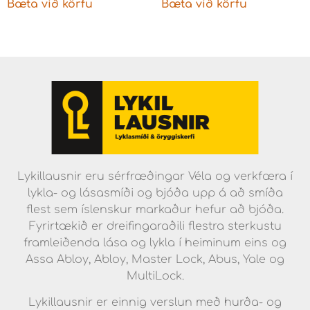
Bæta við körfu
Bæta við körfu
Lykillausnir eru sérfræðingar Véla og verkfæra í
lykla- og lásasmíði og bjóða upp á að smíða
flest sem íslenskur markaður hefur að bjóða.
Fyrirtækið er dreifingaraðili flestra sterkustu
framleiðenda lása og lykla í heiminum eins og
Assa Abloy, Abloy, Master Lock, Abus, Yale og
MultiLock.
Lykillausnir er einnig verslun með hurða- og