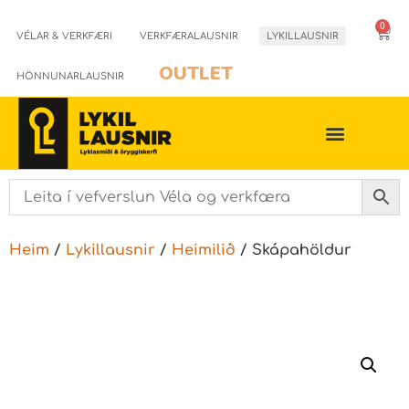
0
VÉLAR & VERKFÆRI
VERKFÆRALAUSNIR
LYKILLAUSNIR
OUTLET
HÖNNUNARLAUSNIR
Heim
/
Lykillausnir
/
Heimilið
/ Skápahöldur