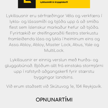
Lykillausnir eru sérfræðingar Véla og verkfæra í
lykla- og lásasmíði og bjóða upp á að smíða
flest sem íslenskur markaður hefur að bjóða.
Fyrirtækið er dreifingaraðili flestra sterkustu
framleiðenda lása og lykla í heiminum eins og
Assa Abloy, Abloy, Master Lock, Abus, Yale og
MultiLock.
Lykillausnir er einnig verslun með hurða- og
gluggabúnað. Bjóðum allt frá einstaka stormjárni
upp í rafstyrð aðgangskerfi fyrir stærstu
byggingar landsins.
Við erum staðsett við Skútuvog 1e, 104 Reykjavík.
OPNUNARTÍMI