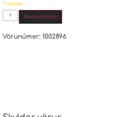
Til á lager
Bæta við körfu
Vörunúmer:
1002896