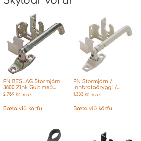
Skyldar vörur
PN BESLAG Stormjárn
PN Stormjárn /
3800 Zink Gult með
Innbrotaöryggi /
smellu SB PAKK
barnaöryggi 3850 Hvítt
2.759
kr.
1.333
kr.
m vsk
m vsk
Bæta við körfu
Bæta við körfu