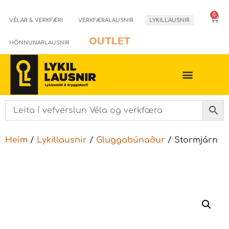
0
VÉLAR & VERKFÆRI
VERKFÆRALAUSNIR
LYKILLAUSNIR
OUTLET
HÖNNUNARLAUSNIR
Heim
/
Lykillausnir
/
Gluggabúnaður
/ Stormjárn