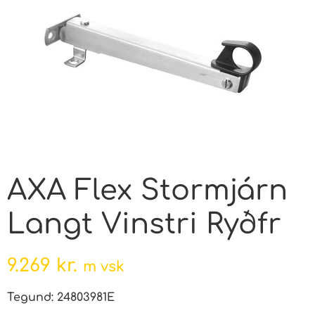
AXA Flex Stormjárn
Langt Vinstri Ryðfr
9.269
kr.
m vsk
Tegund: 24803981E