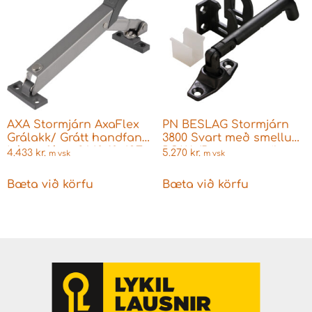
AXA Stormjárn AxaFlex
PN BESLAG Stormjárn
Grálakk/ Grátt handfang
3800 Svart með smellu
Lágur fótur 2640-10-49E
POKA (Barnaöryggi)
4.433
kr.
5.270
kr.
m vsk
m vsk
Bæta við körfu
Bæta við körfu