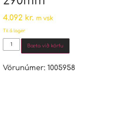
290mm
4.092
kr.
m vsk
Til á lager
Bæta við körfu
Vörunúmer:
1005958