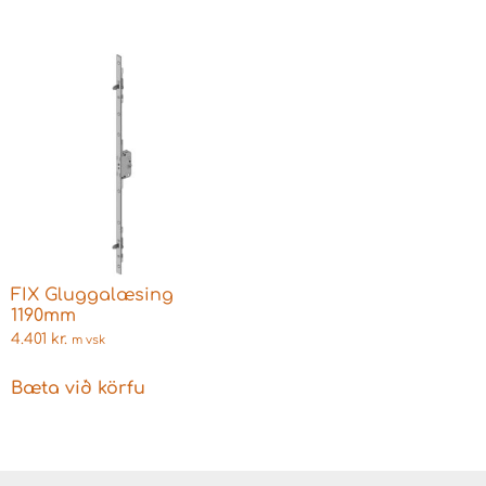
FIX Gluggalæsing
1190mm
4.401
kr.
m vsk
Bæta við körfu