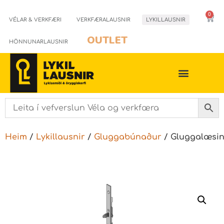
0
VÉLAR & VERKFÆRI
VERKFÆRALAUSNIR
LYKILLAUSNIR
OUTLET
HÖNNUNARLAUSNIR
Heim
/
Lykillausnir
/
Gluggabúnaður
/ Gluggalæsi