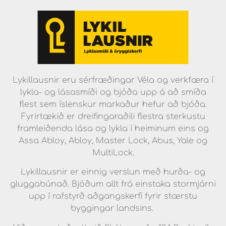
Lykillausnir eru sérfræðingar Véla og verkfæra í
lykla- og lásasmíði og bjóða upp á að smíða
flest sem íslenskur markaður hefur að bjóða.
Fyrirtækið er dreifingaraðili flestra sterkustu
framleiðenda lása og lykla í heiminum eins og
Assa Abloy, Abloy, Master Lock, Abus, Yale og
MultiLock.
Lykillausnir er einnig verslun með hurða- og
gluggabúnað. Bjóðum allt frá einstaka stormjárni
upp í rafstyrð aðgangskerfi fyrir stærstu
byggingar landsins.