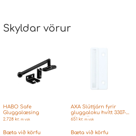
Skyldar vörur
HABO Safe
AXA Slúttjárn fyrir
Gluggalæsing
gluggaloku hvítt 3307-
85-68/E
2.728
kr.
651
kr.
m vsk
m vsk
Bæta við körfu
Bæta við körfu