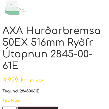
AXA Hurðarbremsa
50EX 516mm Ryðfr
Útopnun 2845-00-
61E
4.929
kr.
m vsk
Tegund: 28450061E
Til á lager