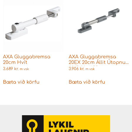
AXA Gluggabremsa
AXA Gluggabremsa
20cm Hvít
20EX 20cm Állit Útopnun
2815-00-61CP
3.689
kr.
3.906
kr.
m vsk
m vsk
Bæta við körfu
Bæta við körfu