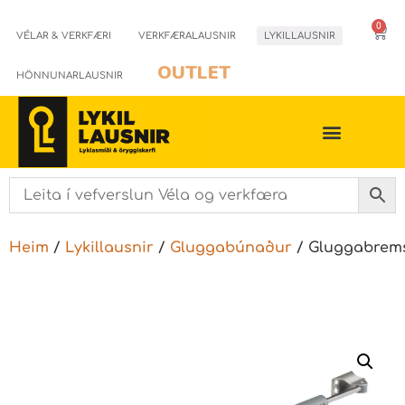
0
VÉLAR & VERKFÆRI
VERKFÆRALAUSNIR
LYKILLAUSNIR
OUTLET
HÖNNUNARLAUSNIR
Heim
/
Lykillausnir
/
Gluggabúnaður
/ Gluggabrem