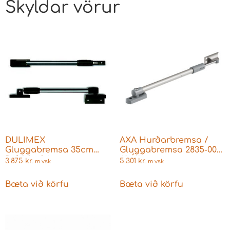
Skyldar vörur
DULIMEX
AXA Hurðarbremsa /
Gluggabremsa 35cm
Gluggabremsa 2835-00-
Ryðfrítt útlit
61 Állitur
3.875
kr.
5.301
kr.
m vsk
m vsk
Bæta við körfu
Bæta við körfu