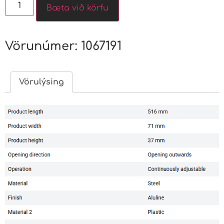
Bæta við körfu
Vörunúmer:
1067191
Vörulýsing