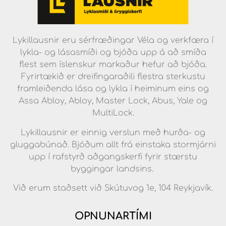
Lykillausnir eru sérfræðingar Véla og verkfæra í
lykla- og lásasmíði og bjóða upp á að smíða
flest sem íslenskur markaður hefur að bjóða.
Fyrirtækið er dreifingaraðili flestra sterkustu
framleiðenda lása og lykla í heiminum eins og
Assa Abloy, Abloy, Master Lock, Abus, Yale og
MultiLock.
Lykillausnir er einnig verslun með hurða- og
gluggabúnað. Bjóðum allt frá einstaka stormjárni
upp í rafstyrð aðgangskerfi fyrir stærstu
byggingar landsins.
Við erum staðsett við Skútuvog 1e, 104 Reykjavík.
OPNUNARTÍMI