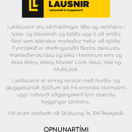
Lykillausnir eru sérfræðingar Véla og verkfæra í
lykla- og lásasmíði og bjóða upp á að smíða
flest sem íslenskur markaður hefur að bjóða.
Fyrirtækið er dreifingaraðili flestra sterkustu
framleiðenda lása og lykla í heiminum eins og
Assa Abloy, Abloy, Master Lock, Abus, Yale og
MultiLock.
Lykillausnir er einnig verslun með hurða- og
gluggabúnað. Bjóðum allt frá einstaka stormjárni
upp í rafstyrð aðgangskerfi fyrir stærstu
byggingar landsins.
Við erum staðsett við Skútuvog 1e, 104 Reykjavík.
OPNUNARTÍMI