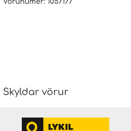
Vörunúmer:
1057177
Skyldar vörur