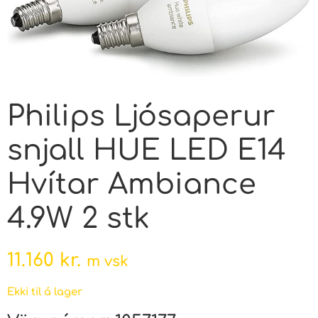
Philips Ljósaperur
snjall HUE LED E14
Hvítar Ambiance
4.9W 2 stk
11.160
kr.
m vsk
Ekki til á lager