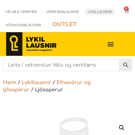
0
VÉLAR & VERKFÆRI
VERKFÆRALAUSNIR
LYKILLAUSNIR
OUTLET
HÖNNUNARLAUSNIR
Heim
/
Lykillausnir
/
Efnavörur og
ljósaperur
/ Ljósaperur