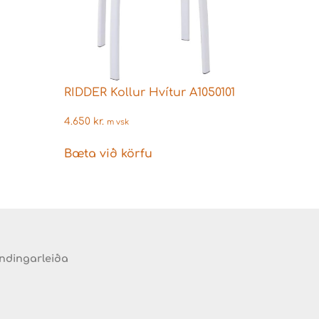
RIDDER Kollur Hvítur A1050101
4.650
kr.
m vsk
Bæta við körfu
endingarleiða
d