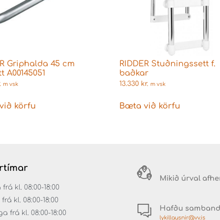
R Griphalda 45 cm
RIDDER Stuðningssett f.
tt A00145051
baðkar
.
13.330
kr.
m vsk
m vsk
við körfu
Bæta við körfu
rtímar
Mikið úrval afh
á kl. 08:00-18:00
rá kl. 08:00-18:00
Hafðu samban
 frá kl. 08:00-18:00
lykillausnir@vv.is