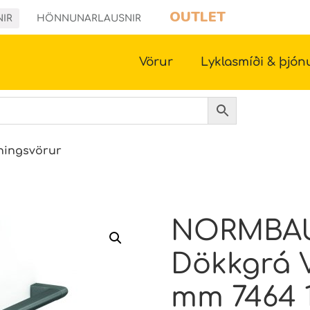
OUTLET
NIR
HÖNNUNARLAUSNIR
Vörur
Lyklasmíði & þjón
ningsvörur
NORMBAU
Dökkgrá V
mm 7464 