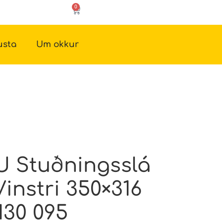
0
usta
Um okkur
 Stuðningsslá
instri 350×316
130 095