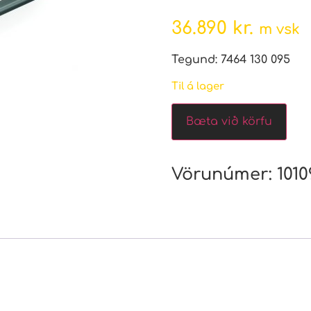
36.890
kr.
m vsk
Tegund: 7464 130 095
Til á lager
Bæta við körfu
Vörunúmer:
101