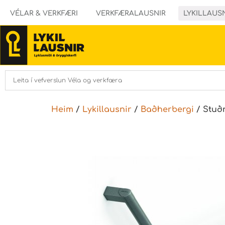
VÉLAR & VERKFÆRI
VERKFÆRALAUSNIR
LYKILLAUS
Heim
/
Lykillausnir
/
Baðherbergi
/ Stuð