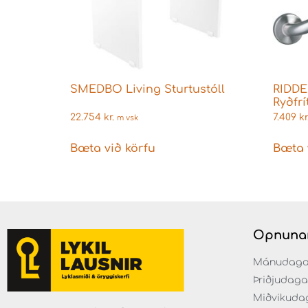
SMEDBO Living Sturtustóll
RIDDE
Ryðfrí
22.754
kr.
7.409
kr
m vsk
Bæta við körfu
Bæta 
Opnuna
Mánudaga fr
Þriðjudaga f
Miðvikudaga