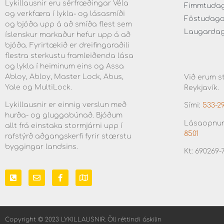
Lykillausnir eru sérfræðingar Véla
Fimmtudaga 
og verkfæra í lykla- og lásasmíði
Föstudagar 
og bjóða upp á að smíða flest sem
Laugardaga 
íslenskur markaður hefur upp á að
bjóða. Fyrirtækið er dreifingaraðili
flestra sterkustu framleiðenda lása
og lykla í heiminum eins og Assa
Abloy, Abloy, Master Lock, Abus,
Við erum st
Yale og MultiLock.
Reykjavík.
Lykillausnir er einnig verslun með
Sími:
533-2
hurða- og gluggabúnað. Bjóðum
Lásaopnun
allt frá einstaka stormjárni upp í
8501
rafstýrð aðgangskerfi fyrir stærstu
byggingar landsins.
Kt: 690269-
Copyright © 2023 LYKILLAUSNIR. Öll réttindi áskilin