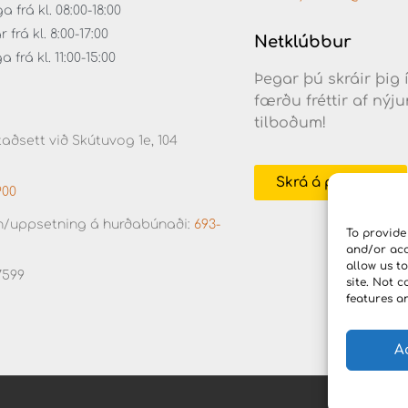
frá kl. 08:00-18:00
frá kl. 8:00-17:00
Netklúbbur
frá kl. 11:00-15:00
Þegar þú skráir þig 
færðu fréttir af ný
tilboðum!
aðsett við Skútuvog 1e, 104
Skrá á póstlista
900
/uppsetning á hurðabúnaði:
693-
To provide
and/or acc
allow us t
7599
site. Not 
features a
A