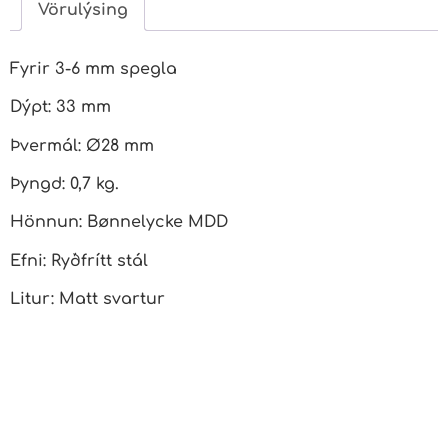
Vörulýsing
Fyrir 3-6 mm spegla
Dýpt: 33 mm
Þvermál: Ø28 mm
Þyngd: 0,7 kg.
Hönnun: Bønnelycke MDD
Efni: Ryðfrítt stál
Litur: Matt svartur