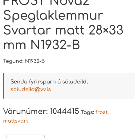
FROST Nova2
Speglaklemmur
Svartar matt 28×33
mm N1932-B
Tegund: N1932-B
Senda fyrirspurn á söludeild,
soludeild@vv.is
Vörunúmer:
1044415
Tags:
frost
,
mattsvart