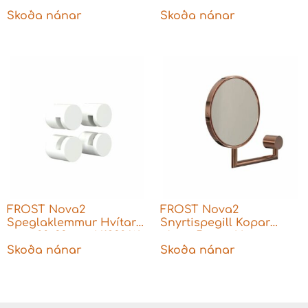
stækkun Svartur
stækkun 168x290mm
168x250x210mm N1942-B
Skoða nánar
Skoða nánar
FROST Nova2
FROST Nova2
Speglaklemmur Hvítar
Snyrtispegill Kopar
matt 28×33 mm N1932-W
glans 5x stækkun
168x250x210mm N1942-C
Skoða nánar
Skoða nánar