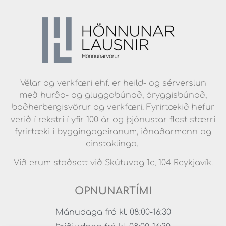
Vélar og verkfæri ehf. er heild- og sérverslun
með hurða- og gluggabúnað, öryggisbúnað,
baðherbergisvörur og verkfæri. Fyrirtækið hefur
verið í rekstri í yfir 100 ár og þjónustar flest stærri
fyrirtæki í byggingageiranum, iðnaðarmenn og
einstaklinga.
Við erum staðsett við Skútuvog 1c, 104 Reykjavík.
OPNUNARTÍMI
Mánudaga frá kl. 08:00-16:30