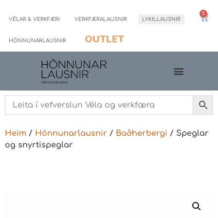
0
VÉLAR & VERKFÆRI
VERKFÆRALAUSNIR
LYKILLAUSNIR
OUTLET
HÖNNUNARLAUSNIR
Heim
/
Hönnunarlausnir
/
Baðherbergi
/ Speglar
og snyrtispeglar