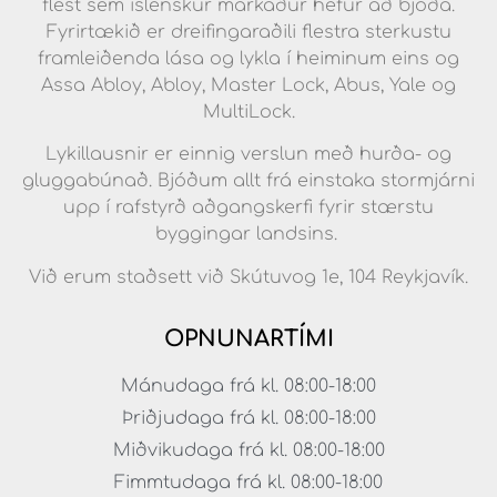
flest sem íslenskur markaður hefur að bjóða.
Fyrirtækið er dreifingaraðili flestra sterkustu
framleiðenda lása og lykla í heiminum eins og
Assa Abloy, Abloy, Master Lock, Abus, Yale og
MultiLock.
Lykillausnir er einnig verslun með hurða- og
gluggabúnað. Bjóðum allt frá einstaka stormjárni
upp í rafstyrð aðgangskerfi fyrir stærstu
byggingar landsins.
Við erum staðsett við Skútuvog 1e, 104 Reykjavík.
OPNUNARTÍMI
Mánudaga frá kl. 08:00-18:00
Þriðjudaga frá kl. 08:00-18:00
Miðvikudaga frá kl. 08:00-18:00
Fimmtudaga frá kl. 08:00-18:00