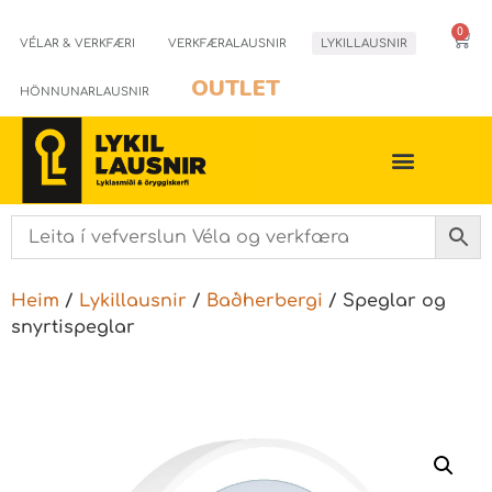
0
VÉLAR & VERKFÆRI
VERKFÆRALAUSNIR
LYKILLAUSNIR
OUTLET
HÖNNUNARLAUSNIR
Heim
/
Lykillausnir
/
Baðherbergi
/ Speglar og
snyrtispeglar