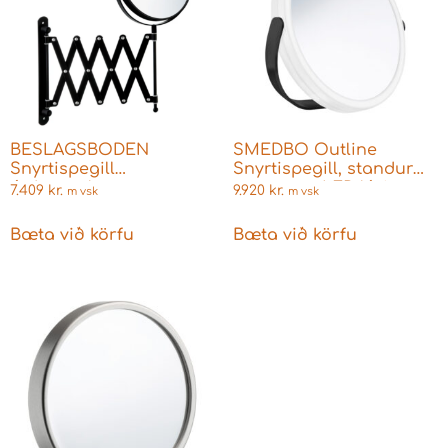
BESLAGSBODEN
SMEDBO Outline
Snyrtispegill
Snyrtispegill, standur
útdraganlegur armur
svartur m. LED lýsingu
7.409
kr.
9.920
kr.
m vsk
m vsk
svartur ZB632
7x stækkun FB444
Bæta við körfu
Bæta við körfu