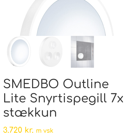
SMEDBO Outline
Lite Snyrtispegill 7x
stækkun
3.720
kr.
m vsk