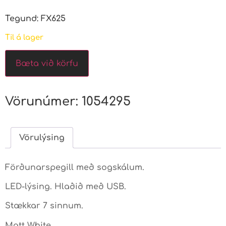
Tegund: FX625
Til á lager
Bæta við körfu
Vörunúmer:
1054295
Vörulýsing
Förðunarspegill með sogskálum.
LED-lýsing. Hlaðið með USB.
Stækkar 7 sinnum.
Matt White.