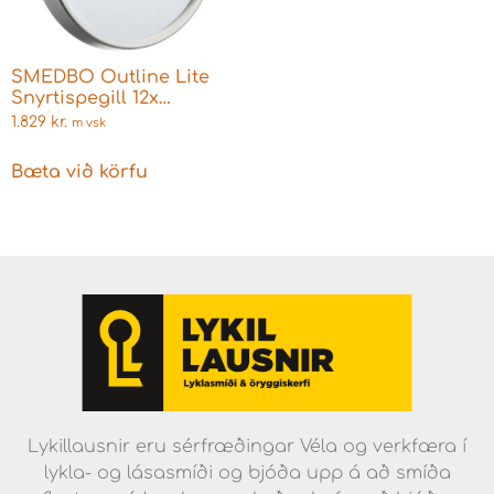
SMEDBO Outline Lite
Snyrtispegill 12x
stækkun
1.829
kr.
m vsk
Bæta við körfu
Lykillausnir eru sérfræðingar Véla og verkfæra í
lykla- og lásasmíði og bjóða upp á að smíða