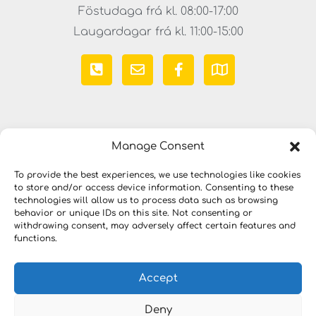
Föstudaga frá kl. 08:00-17:00
Laugardagar frá kl. 11:00-15:00
Manage Consent
To provide the best experiences, we use technologies like cookies
Copyright © 2023 LYKILLAUSNIR. Öll réttindi áskilin
to store and/or access device information. Consenting to these
technologies will allow us to process data such as browsing
behavior or unique IDs on this site. Not consenting or
withdrawing consent, may adversely affect certain features and
functions.
Accept
Deny