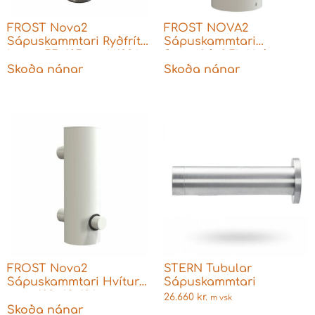
FROST Nova2
FROST NOVA2
Sápuskammtari Ryðfrítt
Sápuskammtari
burst. 55x185mm N1926
Snertifrír 0,5L Hvítur
112x89x217 mm
Skoða nánar
Skoða nánar
FROST Nova2
STERN Tubular
Sápuskammtari Hvítur
Sápuskammtari
matt 100x63x196 mm
26.660
kr.
m vsk
N1939-W
Skoða nánar