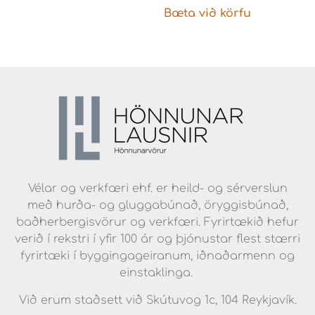
Bæta við körfu
Vélar og verkfæri ehf. er heild- og sérverslun
með hurða- og gluggabúnað, öryggisbúnað,
baðherbergisvörur og verkfæri. Fyrirtækið hefur
verið í rekstri í yfir 100 ár og þjónustar flest stærri
fyrirtæki í byggingageiranum, iðnaðarmenn og
einstaklinga.
Við erum staðsett við Skútuvog 1c, 104 Reykjavík.