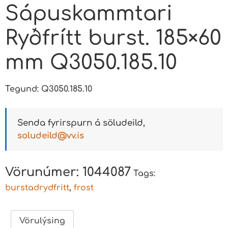
Sápuskammtari
Ryðfrítt burst. 185×60
mm Q3050.185.10
Tegund: Q3050.185.10
Senda fyrirspurn á söludeild,
soludeild@vv.is
Vörunúmer:
1044087
Tags:
burstadrydfritt
,
frost
Vörulýsing