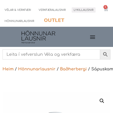
0
VÉLAR & VERKFÆRI
VERKFÆRALAUSNIR
LYKILLAUSNIR
OUTLET
HÖNNUNARLAUSNIR
Heim
/
Hönnunarlausnir
/
Baðherbergi
/ Sápuskam