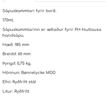
Sápuskammtari fyrir borð.
170ml.
Sápuskammtarinn er ætlaður fyrir PH hlutlausa
handsápu.
Hæð: 185 mm
Breidd: 60 mm
Þyngd: 0,75 kg.
Hönnun: Bønnelycke MDD
Efni: Ryðfrítt stál
Litur: Ryðfrítt