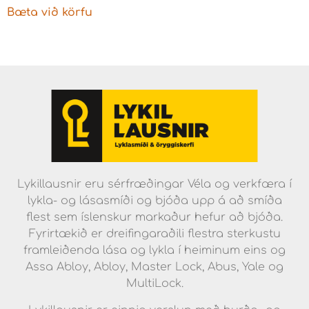
Bæta við körfu
Lykillausnir eru sérfræðingar Véla og verkfæra í
lykla- og lásasmíði og bjóða upp á að smíða
flest sem íslenskur markaður hefur að bjóða.
Fyrirtækið er dreifingaraðili flestra sterkustu
framleiðenda lása og lykla í heiminum eins og
Assa Abloy, Abloy, Master Lock, Abus, Yale og
MultiLock.