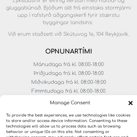
Lykillausnir er einnig verslun með hurða- og
gluggabúnað. Bjóðum allt frá einstaka stormjárni
upp í rafstyrð aðgangskerfi fyrir stærstu
byggingar landsins.
Við erum staðsett við Skútuvog 1e, 104 Reykjavík.
OPNUNARTÍMI
Mánudaga frá kl. 08:00-18:00
Þriðjudaga frá kl. 08:00-18:00
Miðvikudaga frá kl. 08:00-18:00
Fimmtudaga frá kl. 08:00-18:00
Föstudaga frá kl. 08:00-17:00
Manage Consent
Laugardagar frá kl. 11:00-15:00
To provide the best experiences, we use technologies like cookies
to store and/or access device information. Consenting to these
technologies will allow us to process data such as browsing
behavior or unique IDs on this site. Not consenting or