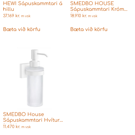
HEWI Sápuskammtari á
SMEDBO HOUSE
hillu
Sápuskammtari Króm
RK361
37.169
kr.
18.910
kr.
m vsk
m vsk
Bæta við körfu
Bæta við körfu
SMEDBO House
Sápuskammtari Hvítur
RX369
11.470
kr.
m vsk