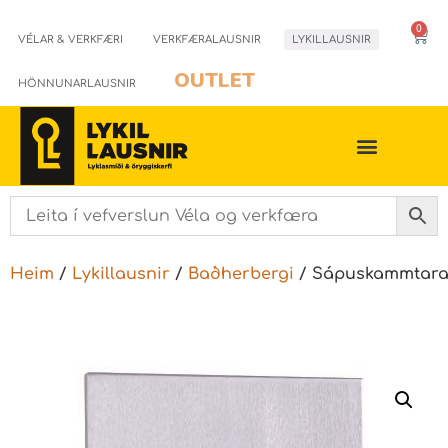
0
VÉLAR & VERKFÆRI
VERKFÆRALAUSNIR
LYKILLAUSNIR
OUTLET
HÖNNUNARLAUSNIR
Heim
/
Lykillausnir
/
Baðherbergi
/ Sápuskammtara