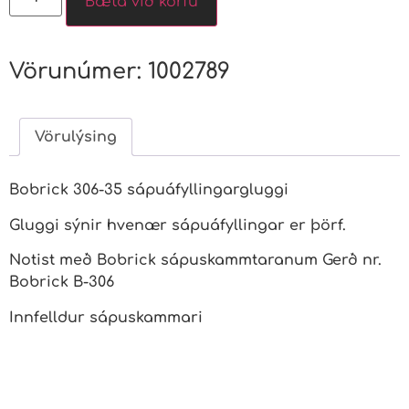
Bæta við körfu
Vörunúmer:
1002789
Vörulýsing
Bobrick 306-35 sápuáfyllingargluggi
Gluggi sýnir hvenær sápuáfyllingar er þörf.
Notist með Bobrick sápuskammtaranum Gerð nr.
Bobrick B-306
Innfelldur sápuskammari