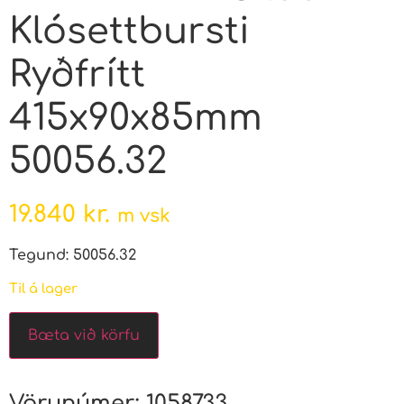
Klósettbursti
Ryðfrítt
415x90x85mm
50056.32
19.840
kr.
m vsk
Tegund: 50056.32
Til á lager
Bæta við körfu
Vörunúmer:
1058733