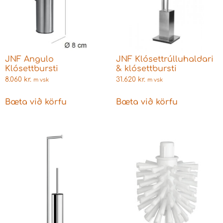
JNF Angulo
JNF Klósettrúlluhaldari
Klósettbursti
& klósettbursti
8.060
kr.
31.620
kr.
m vsk
m vsk
Bæta við körfu
Bæta við körfu