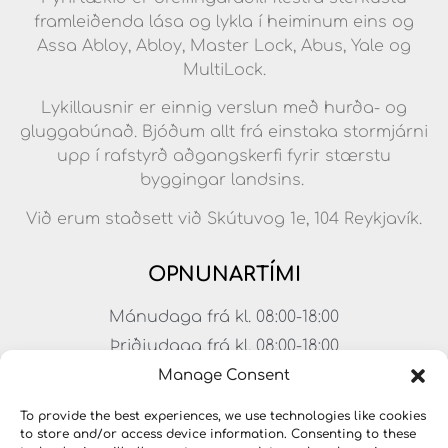
framleiðenda lása og lykla í heiminum eins og
Assa Abloy, Abloy, Master Lock, Abus, Yale og
MultiLock.
Lykillausnir er einnig verslun með hurða- og
gluggabúnað. Bjóðum allt frá einstaka stormjárni
upp í rafstyrð aðgangskerfi fyrir stærstu
byggingar landsins.
Við erum staðsett við Skútuvog 1e, 104 Reykjavík.
OPNUNARTÍMI
Mánudaga frá kl. 08:00-18:00
Þriðjudaga frá kl. 08:00-18:00
Miðvikudaga frá kl. 08:00-18:00
Manage Consent
Fimmtudaga frá kl. 08:00-18:00
To provide the best experiences, we use technologies like cookies
Föstudaga frá kl. 08:00-17:00
to store and/or access device information. Consenting to these