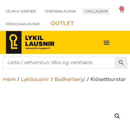
0
VÉLAR & VERKFÆRI
VERKFÆRALAUSNIR
LYKILLAUSNIR
OUTLET
HÖNNUNARLAUSNIR
Heim
/
Lykillausnir
/
Baðherbergi
/ Klósettburstar