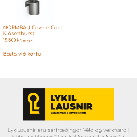
NORMBAU Cavere Care
Klósettbursti
15.500
kr.
m vsk
Bæta við körfu
Lykillausnir eru sérfræðingar Véla og verkfæra í