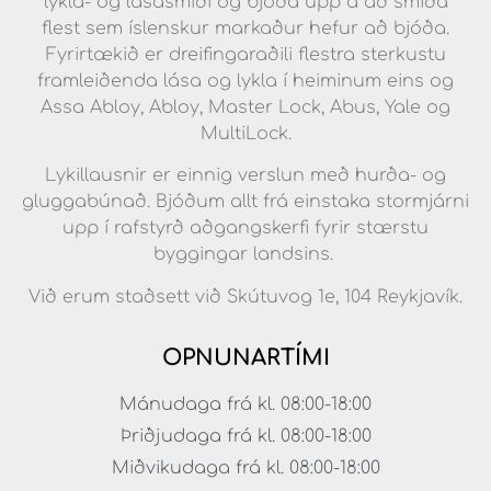
lykla- og lásasmíði og bjóða upp á að smíða
flest sem íslenskur markaður hefur að bjóða.
Fyrirtækið er dreifingaraðili flestra sterkustu
framleiðenda lása og lykla í heiminum eins og
Assa Abloy, Abloy, Master Lock, Abus, Yale og
MultiLock.
Lykillausnir er einnig verslun með hurða- og
gluggabúnað. Bjóðum allt frá einstaka stormjárni
upp í rafstyrð aðgangskerfi fyrir stærstu
byggingar landsins.
Við erum staðsett við Skútuvog 1e, 104 Reykjavík.
OPNUNARTÍMI
Mánudaga frá kl. 08:00-18:00
Þriðjudaga frá kl. 08:00-18:00
Miðvikudaga frá kl. 08:00-18:00