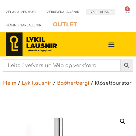
0
VÉLAR & VERKFÆRI
VERKFÆRALAUSNIR
LYKILLAUSNIR
OUTLET
HÖNNUNARLAUSNIR
Heim
/
Lykillausnir
/
Baðherbergi
/ Klósettburstar