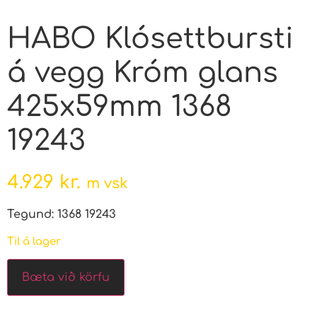
HABO Klósettbursti
á vegg Króm glans
425x59mm 1368
19243
4.929
kr.
m vsk
Tegund: 1368 19243
Til á lager
Bæta við körfu