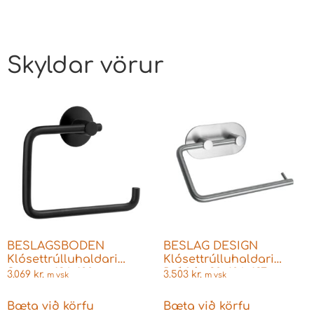
Skyldar vörur
BESLAGSBODEN
BESLAG DESIGN
Klósettrúlluhaldari
Klósettrúlluhaldari
Svartur 136×100 mm
Ryðfrítt 30x106x137 mm
3.069
kr.
3.503
kr.
m vsk
m vsk
BB1130
60602-21
Bæta við körfu
Bæta við körfu