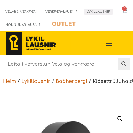
0
VÉLAR & VERKFÆRI
VERKFÆRALAUSNIR
LYKILLAUSNIR
OUTLET
HÖNNUNARLAUSNIR
Heim
/
Lykillausnir
/
Baðherbergi
/ Klósettrúlluhald