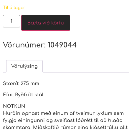
Til á lager
Bæta við körfu
Vörunúmer:
1049044
Vörulýsing
Stærð: 275 mm
Efni: Ryðfrítt stál
NOTKUN
Hurðin opnast með einum af tveimur lyklum sem
fylgja einingunni og sveiflast lóðrétt til að hlaða
skammtara. Miðskaftið rúmar eina klósettrúllu allt