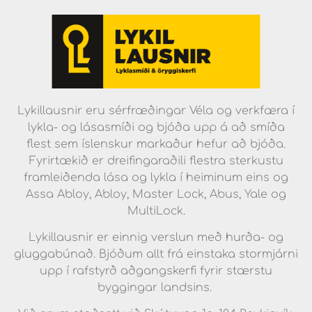
Lykillausnir eru sérfræðingar Véla og verkfæra í
lykla- og lásasmíði og bjóða upp á að smíða
flest sem íslenskur markaður hefur að bjóða.
Fyrirtækið er dreifingaraðili flestra sterkustu
framleiðenda lása og lykla í heiminum eins og
Assa Abloy, Abloy, Master Lock, Abus, Yale og
MultiLock.
Lykillausnir er einnig verslun með hurða- og
gluggabúnað. Bjóðum allt frá einstaka stormjárni
upp í rafstyrð aðgangskerfi fyrir stærstu
byggingar landsins.