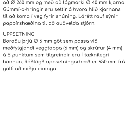
að Ø 260 mm og með að lágmarki Ø 40 mm kjarna.
Gúmmí-o-hringir eru settir á hvora hlið kjarnans
til að koma í veg fyrir snúning. Lárétt rauf sýnir
pappírshæðina til að auðvelda stjórn.
UPPSETNING
Boraðu þrjú Ø 6 mm göt sem passa við
meðfylgjandi veggtappa (6 mm) og skrúfur (4 mm)
á S punktum sem tilgreindir eru í tæknilegri
hönnun. Ráðlögð uppsetningarhæð er 650 mm frá
gólfi að miðju eininga