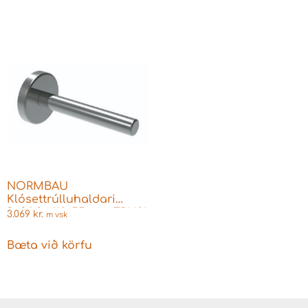
NORMBAU
Klósettrúlluhaldari
Ryðfrítt 118×55 mm ERH81
3.069
kr.
m vsk
Bæta við körfu