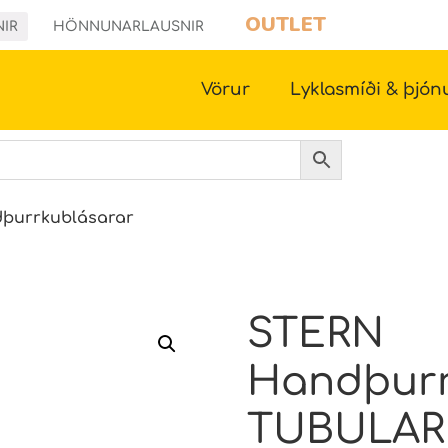
OUTLET
NIR
HÖNNUNARLAUSNIR
Vörur
Lyklasmíði & þjón
þurrkublásarar
STERN
Handþurr
TUBULAR