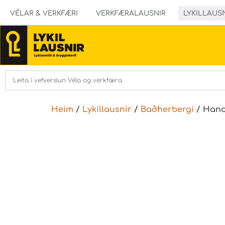
VÉLAR & VERKFÆRI
VERKFÆRALAUSNIR
LYKILLAUS
Heim
/
Lykillausnir
/
Baðherbergi
/ Hand