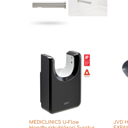
MEDICLINICS U-Flow
JVD H
Handþurrkublásari Svartur
EXPAI