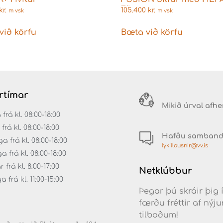
Fílter
kr.
105.400
kr.
m vsk
m vsk
við körfu
Bæta við körfu
rtímar
Mikið úrval afh
á kl. 08:00-18:00
rá kl. 08:00-18:00
Hafðu samban
 frá kl. 08:00-18:00
lykillausnir@vv.is
frá kl. 08:00-18:00
frá kl. 8:00-17:00
Netklúbbur
frá kl. 11:00-15:00
Þegar þú skráir þig 
færðu fréttir af ný
tilboðum!