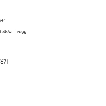
ger
elldur í vegg
671