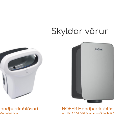
Skyldar vörur
andþurrkublásari
NOFER Handþurrkublás
R+ Hvítur
FUSION Silfur með HEP