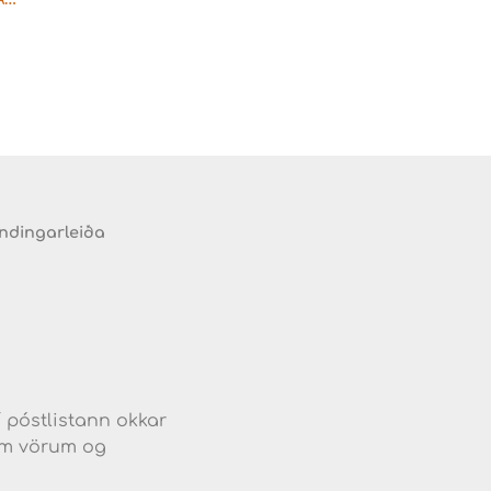
endingarleiða
d
í póstlistann okkar
jum vörum og