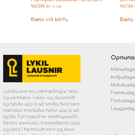
M23AB
160.580
kr.
166.160
m vsk
Bæta við körfu
Bæta 
Opnuna
Mánudaga fr
Þriðjudaga f
Miðvikudaga
Lykillausnir eru sérfræðingar Véla
Fimmtudaga 
og verkfæra í lykla- og lásasmíði
Föstudagar 
og bjóða upp á að smíða flest sem
Laugardaga 
íslenskur markaður hefur upp á að
bjóða. Fyrirtækið er dreifingaraðili
flestra sterkustu framleiðenda lása
og lykla í heiminum eins og Assa