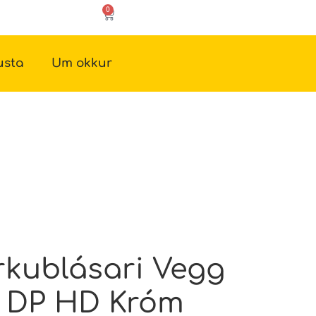
0
usta
Um okkur
kublásari Vegg
 DP HD Króm