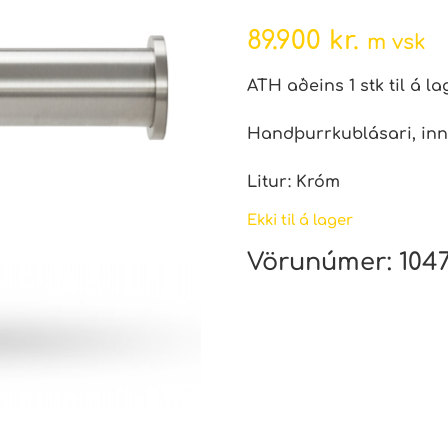
89.900
kr.
m vsk
ATH aðeins 1 stk til á la
Handþurrkublásari, innf
Litur: Króm
Ekki til á lager
Vörunúmer:
1047