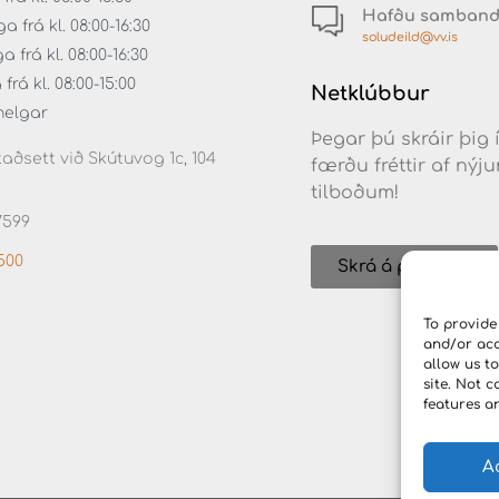
Hafðu samban
 frá kl. 08:00-16:30
soludeild@vv.is
frá kl. 08:00-16:30
rá kl. 08:00-15:00
Netklúbbur
helgar
Þegar þú skráir þig 
aðsett við Skútuvog 1c, 104
færðu fréttir af ný
tilboðum!
7599
500
Skrá á póstlista
To provide
and/or acc
allow us t
site. Not 
features a
A