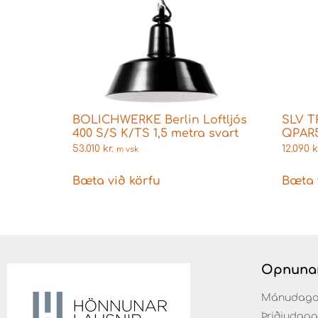
BOLICHWERKE Berlin Loftljós
SLV T
400 S/S K/TS 1,5 metra svart
QPAR5
53.010
kr.
12.090
k
m vsk
Bæta við körfu
Bæta 
Opnuna
Mánudaga fr
Þriðjudaga f