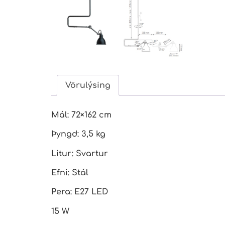
Vörulýsing
Mál: 72×162 cm
Þyngd: 3,5 kg
Litur: Svartur
Efni: Stál
Pera: E27 LED
15 W