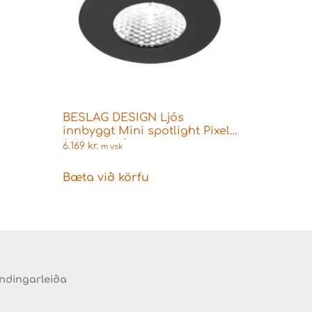
BESLAG DESIGN Ljós
innbyggt Mini spotlight Pixel
24Vdc/1W Svart
6.169
kr.
m vsk
Bæta við körfu
endingarleiða