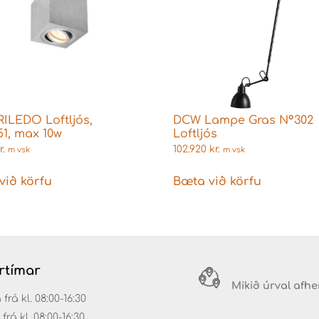
RILEDO Loftljós,
DCW Lampe Gras N°302
1, max 10w
Loftljós
r.
102.920
kr.
m vsk
m vsk
við körfu
Bæta við körfu
rtímar
Mikið úrval afh
á kl. 08:00-16:30
rá kl. 08:00-16:30