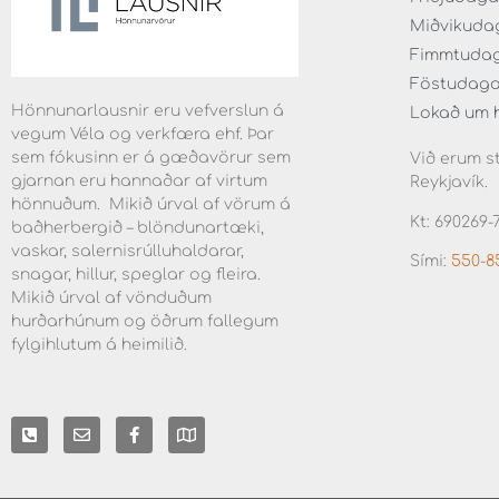
Miðvikudaga
Fimmtudaga 
Föstudaga f
Hönnunarlausnir eru vefverslun á
Lokað um 
vegum Véla og verkfæra ehf. Þar
sem fókusinn er á gæðavörur sem
Við erum st
gjarnan eru hannaðar af virtum
Reykjavík.
hönnuðum. Mikið úrval af vörum á
Kt: 690269-
baðherbergið – blöndunartæki,
vaskar, salernisrúlluhaldarar,
Sími:
550-8
snagar, hillur, speglar og fleira.
Mikið úrval af vönduðum
hurðarhúnum og öðrum fallegum
fylgihlutum á heimilið.