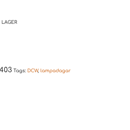
Á LAGER
1403
Tags:
DCW
,
lampadagar