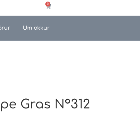
0
örur
Um okkur
e Gras N°312