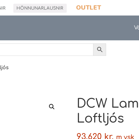
OUTLET
NIR
HÖNNUNARLAUSNIR
V
ljós
DCW Lamp
Loftljós
93.620
kr.
m vsk