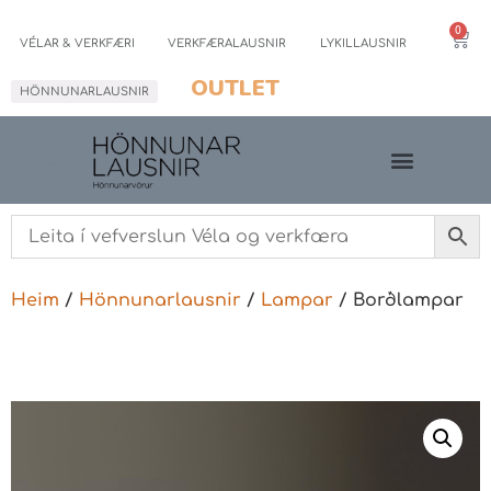
0
VÉLAR & VERKFÆRI
VERKFÆRALAUSNIR
LYKILLAUSNIR
OUTLET
HÖNNUNARLAUSNIR
Heim
/
Hönnunarlausnir
/
Lampar
/ Borðlampar