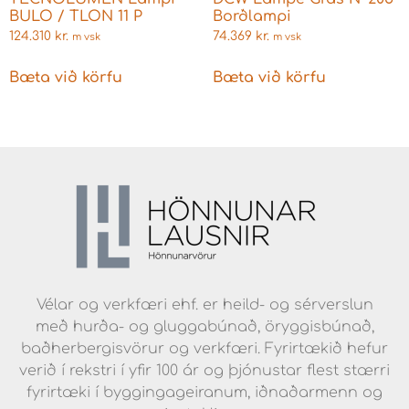
BULO / TLON 11 P
Borðlampi
124.310
kr.
74.369
kr.
m vsk
m vsk
Bæta við körfu
Bæta við körfu
Vélar og verkfæri ehf. er heild- og sérverslun
með hurða- og gluggabúnað, öryggisbúnað,
baðherbergisvörur og verkfæri. Fyrirtækið hefur
verið í rekstri í yfir 100 ár og þjónustar flest stærri
fyrirtæki í byggingageiranum, iðnaðarmenn og