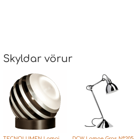
Skyldar vörur
TECNOLUMEN Lampi
DCW Lampe Gras N°205