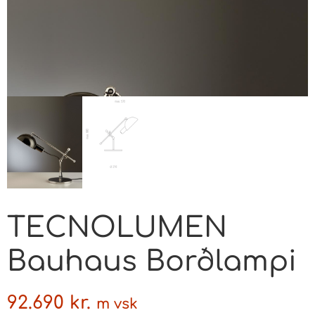
TECNOLUMEN
Bauhaus Borðlampi
92.690
kr.
m vsk