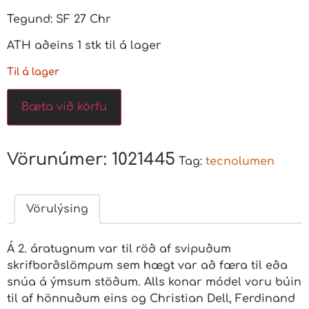
Tegund: SF 27 Chr
ATH aðeins 1 stk til á lager
Til á lager
Bæta við körfu
Vörunúmer:
1021445
Tag:
tecnolumen
Vörulýsing
Á 2. áratugnum var til röð af svipuðum
skrifborðslömpum sem hægt var að færa til eða
snúa á ýmsum stöðum. Alls konar módel voru búin
til af hönnuðum eins og Christian Dell, Ferdinand