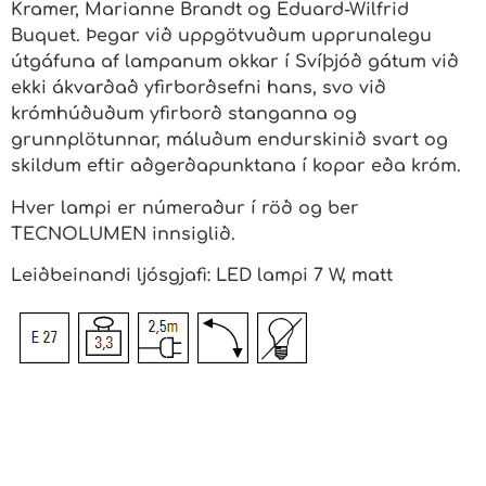
Kramer, Marianne Brandt og Eduard-Wilfrid
Buquet. Þegar við uppgötvuðum upprunalegu
útgáfuna af lampanum okkar í Svíþjóð gátum við
ekki ákvarðað yfirborðsefni hans, svo við
krómhúðuðum yfirborð stanganna og
grunnplötunnar, máluðum endurskinið svart og
skildum eftir aðgerðapunktana í kopar eða króm.
Hver lampi er númeraður í röð og ber
TECNOLUMEN innsiglið.
Leiðbeinandi ljósgjafi: LED lampi 7 W, matt