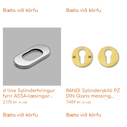
Bæta við körfu
Bæta við körfu
d line Sylinderhringur
RANDI Sylinderskilti PZ
fyrir ASSA-læsingar
DIN Glans messing
Ryðfrír
Classic-Line p3156.92.E
2.170
kr.
7.409
kr.
m vsk
m vsk
Bæta við körfu
Bæta við körfu