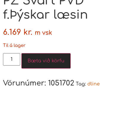
PZ Svart PVD
f.Þýskar læsin
6.169
kr.
m vsk
Til á lager
Bæta við körfu
Vörunúmer:
1051702
Tag:
dline