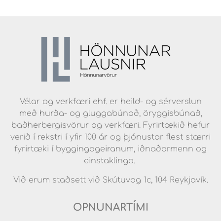
Vélar og verkfæri ehf. er heild- og sérverslun
með hurða- og gluggabúnað, öryggisbúnað,
baðherbergisvörur og verkfæri. Fyrirtækið hefur
verið í rekstri í yfir 100 ár og þjónustar flest stærri
fyrirtæki í byggingageiranum, iðnaðarmenn og
einstaklinga.
Við erum staðsett við Skútuvog 1c, 104 Reykjavík.
OPNUNARTÍMI