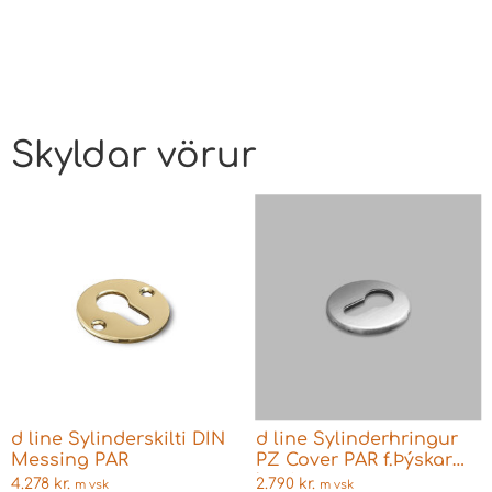
Skyldar vörur
d line Sylinderskilti DIN
d line Sylinderhringur
Messing PAR
PZ Cover PAR f.Þýskar
læsingar
4.278
kr.
2.790
kr.
m vsk
m vsk