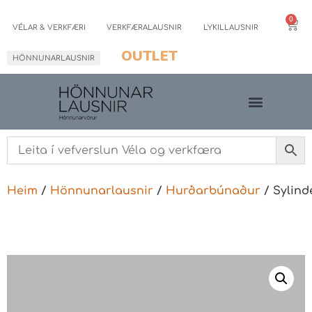
0
VÉLAR & VERKFÆRI
VERKFÆRALAUSNIR
LYKILLAUSNIR
OUTLET
HÖNNUNARLAUSNIR
Heim
/
Hönnunarlausnir
/
Hurðarbúnaður
/ Sylind