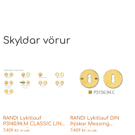
Skyldar vörur
RANDI Lykillauf
RANDI Lykillauf DIN
P3140.94.M CLASSIC LINE
Þýskar Messing
Messing Fyrir Boda
CLASSIC
7.409
kr.
7.409
kr.
m vsk
m vsk