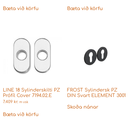
læsingu
Bæta við körfu
Bæta við körfu
LINE 18 Sylinderskilti PZ
FROST Sylindersk PZ
Prófíl Cover 7194.02.E
DIN Svart ELEMENT 3001
7.409
kr.
m vsk
Skoða nánar
Bæta við körfu