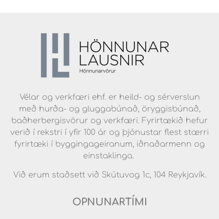
Vélar og verkfæri ehf. er heild- og sérverslun
með hurða- og gluggabúnað, öryggisbúnað,
baðherbergisvörur og verkfæri. Fyrirtækið hefur
verið í rekstri í yfir 100 ár og þjónustar flest stærri
fyrirtæki í byggingageiranum, iðnaðarmenn og
einstaklinga.
Við erum staðsett við Skútuvog 1c, 104 Reykjavík.
OPNUNARTÍMI