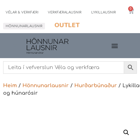
0
VÉLAR & VERKFÆRI
VERKFÆRALAUSNIR
LYKILLAUSNIR
OUTLET
HÖNNUNARLAUSNIR
Heim
/
Hönnunarlausnir
/
Hurðarbúnaður
/ Lykilla
og húnarósir