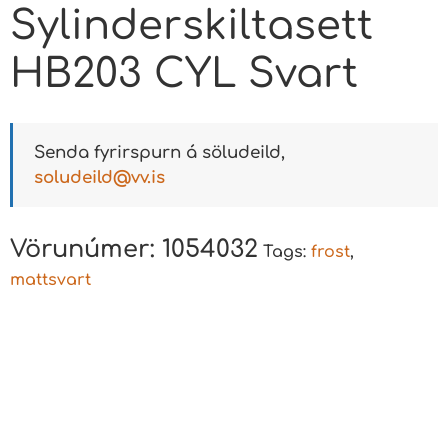
Sylinderskiltasett
HB203 CYL Svart
Senda fyrirspurn á söludeild,
soludeild@vv.is
Vörunúmer:
1054032
Tags:
frost
,
mattsvart