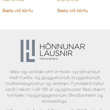
m vsk
m vsk
læsingu
Bæta við körfu
Bæta við körfu
Vélar og verkfæri ehf. er heild- og sérverslun
með hurða- og gluggabúnað, öryggisbúnað,
baðherbergisvörur og verkfæri. Fyrirtækið hefur
verið í rekstri í yfir 100 ár og þjónustar flest stærri
fyrirtæki í byggingageiranum, iðnaðarmenn og
einstaklinga.