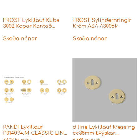
FROST Lykillauf Kube
FROST Sylinderhringir
3002 Kopar Kantað
Króm ASA A3005P
A3002CS
Skoða nánar
Skoða nánar
RANDI Lykillauf
d line Lykillauf Messing
P3140.94.M CLASSIC LINE
cc38mm f.Þýskar
Messing Fyrir Boda
læsingar
7.409
kr.
6.789
kr.