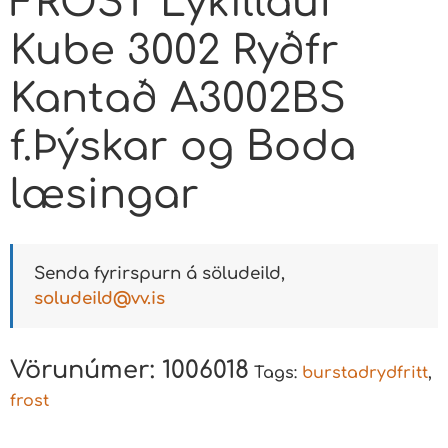
FROST Lykillauf
Kube 3002 Ryðfr
Kantað A3002BS
f.Þýskar og Boda
læsingar
Senda fyrirspurn á söludeild,
soludeild@vv.is
Vörunúmer:
1006018
Tags:
burstadrydfritt
,
frost