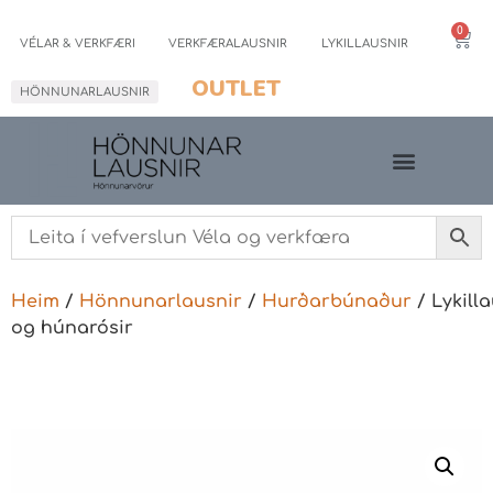
0
VÉLAR & VERKFÆRI
VERKFÆRALAUSNIR
LYKILLAUSNIR
OUTLET
HÖNNUNARLAUSNIR
Heim
/
Hönnunarlausnir
/
Hurðarbúnaður
/ Lykilla
og húnarósir