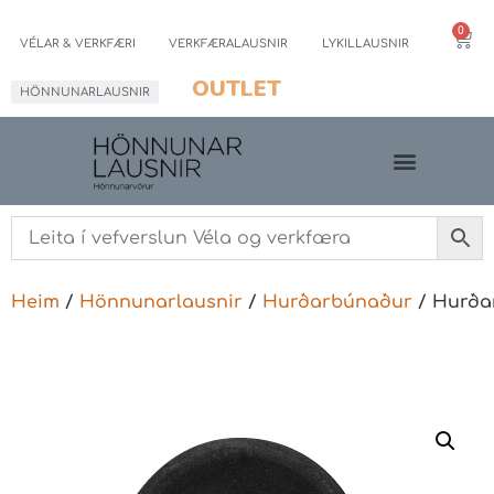
0
VÉLAR & VERKFÆRI
VERKFÆRALAUSNIR
LYKILLAUSNIR
OUTLET
HÖNNUNARLAUSNIR
Heim
/
Hönnunarlausnir
/
Hurðarbúnaður
/ Hurða