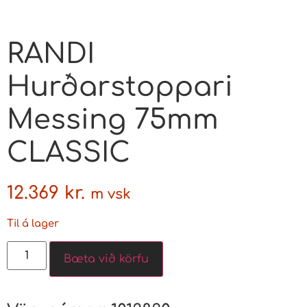
RANDI
Hurðarstoppari
Messing 75mm
CLASSIC
12.369
kr.
m vsk
Til á lager
Bæta við körfu