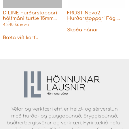
D LINE hurðarstoppari
FROST Nova2
hálfmáni turtle 15mm
Hurðarstoppari Fág.
ryðfrítt stál
kopar A5002CS
4.340
kr.
m vsk
Skoða nánar
Bæta við körfu
Vélar og verkfæri ehf. er heild- og sérverslun
með hurða- og gluggabúnað, öryggisbúnað,
baðherbergisvörur og verkfæri. Fyrirtækið hefur