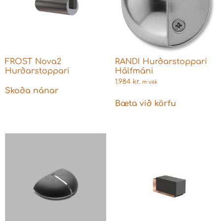
FROST Nova2
RANDI Hurðarstoppari
Hurðarstoppari
Hálfmáni
1.984
kr.
m vsk
Skoða nánar
Bæta við körfu