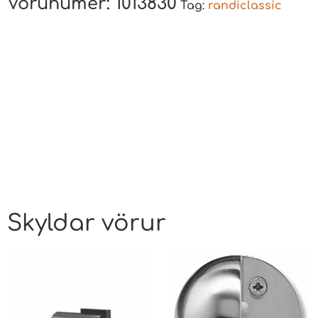
Vörunúmer:
1013830
Tag:
randiclassic
Skyldar vörur