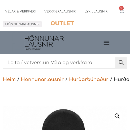
0
VÉLAR & VERKFÆRI
VERKFÆRALAUSNIR
LYKILLAUSNIR
OUTLET
HÖNNUNARLAUSNIR
Heim
/
Hönnunarlausnir
/
Hurðarbúnaður
/ Hurða