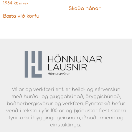
Gylltur A5002GS
1.984
kr.
m vsk
Skoða nánar
Bæta við körfu
Vélar og verkfæri ehf. er heild- og sérverslun
með hurða- og gluggabúnað, öryggisbúnað,
baðherbergisvörur og verkfæri. Fyrirtækið hefur
verið í rekstri í yfir 100 ár og þjónustar flest stærri
fyrirtæki í byggingageiranum, iðnaðarmenn og
einstaklinga.