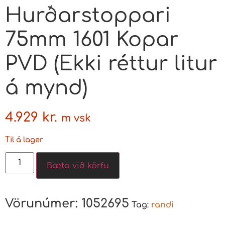
Hurðarstoppari
75mm 1601 Kopar
PVD (Ekki réttur litur
á mynd)
4.929
kr.
m vsk
Til á lager
Bæta við körfu
Vörunúmer:
1052695
Tag:
randi