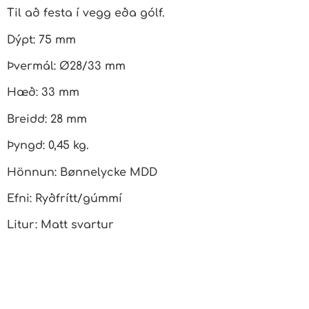
Til að festa í vegg eða gólf.
Dýpt: 75 mm
Þvermál: Ø28/33 mm
Hæð: 33 mm
Breidd: 28 mm
Þyngd: 0,45 kg.
Hönnun: Bønnelycke MDD
Efni: Ryðfrítt/gúmmí
Litur: Matt svartur