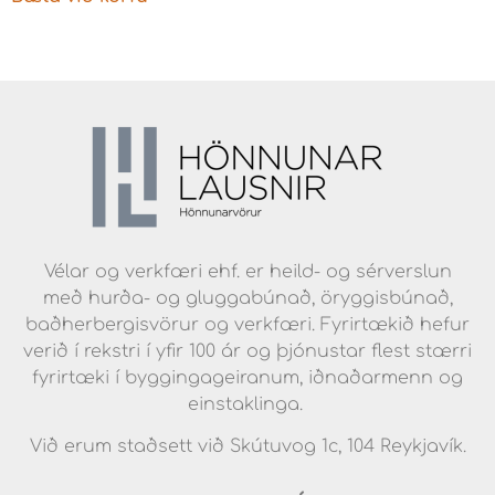
Vélar og verkfæri ehf. er heild- og sérverslun
með hurða- og gluggabúnað, öryggisbúnað,
baðherbergisvörur og verkfæri. Fyrirtækið hefur
verið í rekstri í yfir 100 ár og þjónustar flest stærri
fyrirtæki í byggingageiranum, iðnaðarmenn og
einstaklinga.
Við erum staðsett við Skútuvog 1c, 104 Reykjavík.