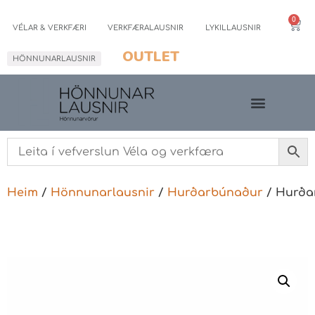
0
VÉLAR & VERKFÆRI
VERKFÆRALAUSNIR
LYKILLAUSNIR
OUTLET
HÖNNUNARLAUSNIR
Heim
/
Hönnunarlausnir
/
Hurðarbúnaður
/ Hurða