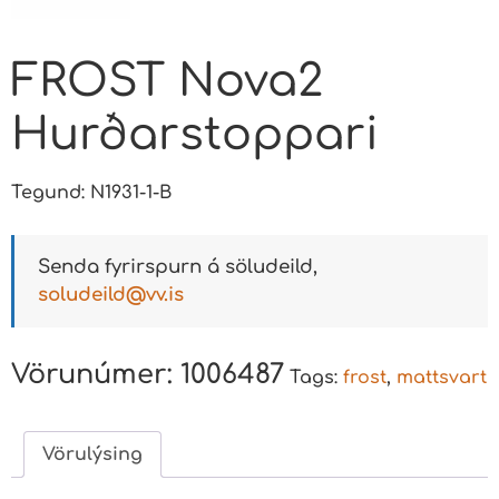
FROST Nova2
Hurðarstoppari
Tegund: N1931-1-B
Senda fyrirspurn á söludeild,
soludeild@vv.is
Vörunúmer:
1006487
Tags:
frost
,
mattsvart
Vörulýsing