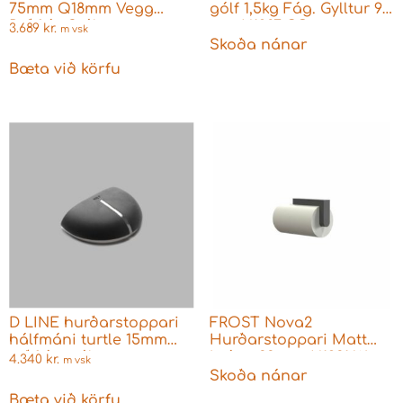
75mm Q18mm Vegg
gólf 1,5kg Fág. Gylltur 90
Ryðfrítt Stál
mm N1987-GO
3.689
kr.
m vsk
Skoða nánar
Bæta við körfu
D LINE hurðarstoppari
FROST Nova2
hálfmáni turtle 15mm
Hurðarstoppari Matt
ryðfrítt stál
hvítur 33 mm N1931-W
4.340
kr.
m vsk
Skoða nánar
Bæta við körfu