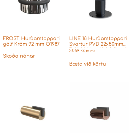
FROST Hurðarstoppari
LINE 18 Hurðarstoppari
gólf Króm 92 mm O1987
Svartur PVD 22x50mm
7600.20 Line 18 frá Randi
3.069
kr.
m vsk
Skoða nánar
Bæta við körfu