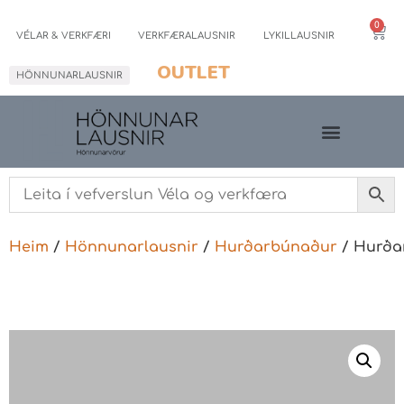
0
VÉLAR & VERKFÆRI
VERKFÆRALAUSNIR
LYKILLAUSNIR
OUTLET
HÖNNUNARLAUSNIR
Heim
/
Hönnunarlausnir
/
Hurðarbúnaður
/ Hurða