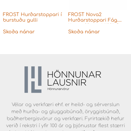
FROST Hurðarstoppari í
FROST Nova2
burstuðu gulli
Hurðarstoppari Fág.
Kopar 33 mm N1931-C
Skoða nánar
Skoða nánar
Vélar og verkfæri ehf. er heild- og sérverslun
með hurða- og gluggabúnað, öryggisbúnað,
baðherbergisvörur og verkfæri. Fyrirtækið hefur
verið í rekstri í yfir 100 ár og þjónustar flest stærri