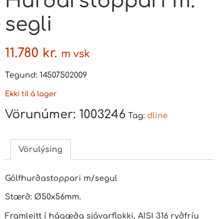
Hurðarstoppari m.
segli
11.780
kr.
m vsk
Tegund: 14507502009
Ekki til á lager
Vörunúmer:
1003246
Tag:
dline
Vörulýsing
Gólfhurðastoppari m/segul
Stærð: Ø50x56mm.
Framleitt í hágæða sjávarflokki, AISI 316 ryðfríu