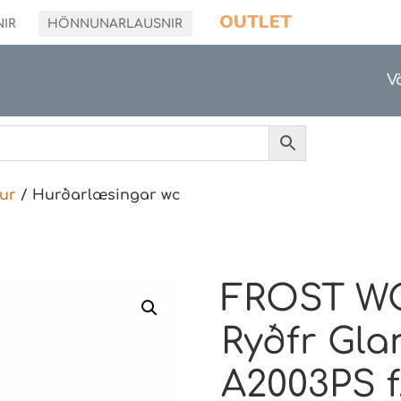
OUTLET
NIR
HÖNNUNARLAUSNIR
V
ur
/ Hurðarlæsingar wc
FROST WC
Ryðfr Gla
A2003PS f