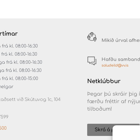
rtímar
Mikið úrval afh
á kl. 08:00-16:30
rá kl. 08:00-16:30
Hafðu samban
 frá kl. 08:00-16:30
soludeild@vv.is
frá kl. 08:00-16:30
rá kl. 08:00-15:00
Netklúbbur
helgar
Þegar þú skráir þig 
aðsett við Skútuvog 1c, 104
færðu fréttir af ný
tilboðum!
7599
500
Skrá á póstlista