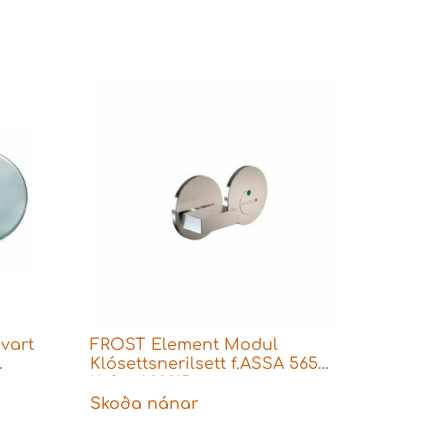
svart
FROST Element Modul
Klósettsnerilsett f.ASSA 565
Króm A2001B
Skoða nánar