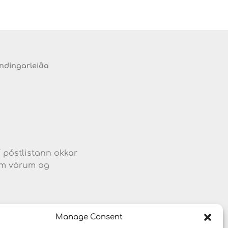
endingarleiða
d
í póstlistann okkar
jum vörum og
Manage Consent