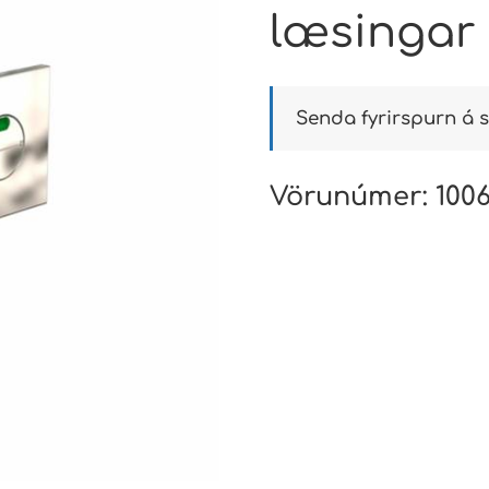
læsingar
Senda fyrirspurn á s
Vörunúmer:
100