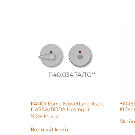
RANDI Kome Klósettsnerilsett
FROST
f. ASSA/BODA læsingar
Klóset
Láshú
10.664
kr.
m vsk
Skoða
Bæta við körfu