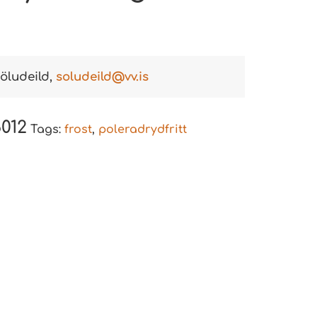
öludeild,
soludeild@vv.is
6012
Tags:
frost
,
poleradrydfritt