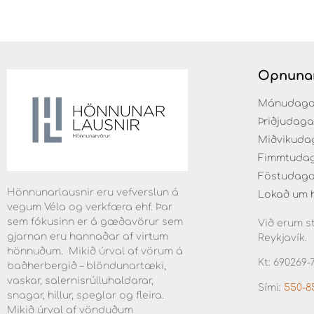
Opnuna
Mánudaga fr
Þriðjudaga f
Miðvikudaga
Fimmtudaga 
Föstudaga f
Hönnunarlausnir eru vefverslun á
Lokað um 
vegum Véla og verkfæra ehf. Þar
sem fókusinn er á gæðavörur sem
Við erum st
gjarnan eru hannaðar af virtum
Reykjavík.
hönnuðum. Mikið úrval af vörum á
Kt: 690269-
baðherbergið – blöndunartæki,
vaskar, salernisrúlluhaldarar,
Sími:
550-8
snagar, hillur, speglar og fleira.
Mikið úrval af vönduðum