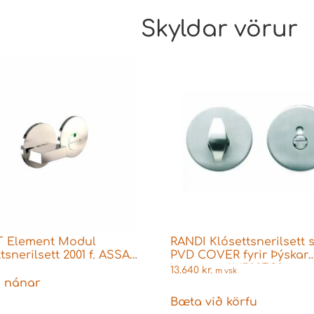
Skyldar vörur
 Element Modul
RANDI Klósettsnerilsett 
tsnerilsett 2001 f. ASSA
PVD COVER fyrir Þýskar
s
læsingar 114523TG8
13.640
kr.
m vsk
 nánar
Bæta við körfu