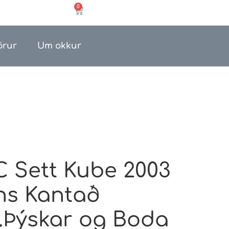
0
örur
Um okkur
 Sett Kube 2003
ns Kantað
.Þýskar og Boda