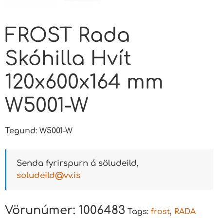
FROST Rada
Skóhilla Hvít
120x600x164 mm
W5001-W
Tegund: W5001-W
Senda fyrirspurn á söludeild,
soludeild@vv.is
Vörunúmer:
1006483
Tags:
frost
,
RADA