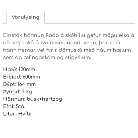
Vörulýsing
Einstök hönnun Rada á skóhillu gefur möguleika á
að setja skó á tvo mismunandi vegu, þar sem
hann hentar vel fyrir dömuskó með háum hælum
sem og æfingaskóm og stígvélum.
Hæð: 120mm
Breidd: 600mm
Dýpt: 164 mm
Þyngd: 3 kg.
Hönnun: busk+hertzog
Efni: Stál
Litur: Hvítir