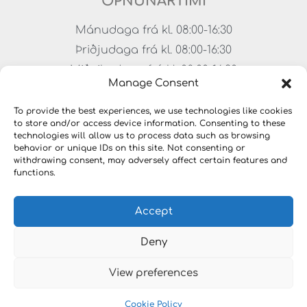
OPNUNARTÍMI
Mánudaga frá kl. 08:00-16:30
Þriðjudaga frá kl. 08:00-16:30
Miðvikudaga frá kl. 08:00-16:30
Manage Consent
Fimmtudaga frá kl. 08:00-16:30
Föstudaga frá kl. 08:00-15:00
To provide the best experiences, we use technologies like cookies
to store and/or access device information. Consenting to these
Lokað um helgar
technologies will allow us to process data such as browsing
behavior or unique IDs on this site. Not consenting or
withdrawing consent, may adversely affect certain features and
functions.
Accept
Deny
View preferences
Copyright © 2023 HÖNNUNARLAUSNIR. Öll réttindi
áskilin.
Cookie Policy