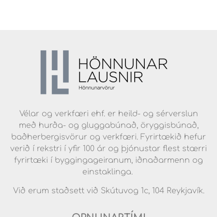
Vélar og verkfæri ehf. er heild- og sérverslun
með hurða- og gluggabúnað, öryggisbúnað,
baðherbergisvörur og verkfæri. Fyrirtækið hefur
verið í rekstri í yfir 100 ár og þjónustar flest stærri
fyrirtæki í byggingageiranum, iðnaðarmenn og
einstaklinga.
Við erum staðsett við Skútuvog 1c, 104 Reykjavík.