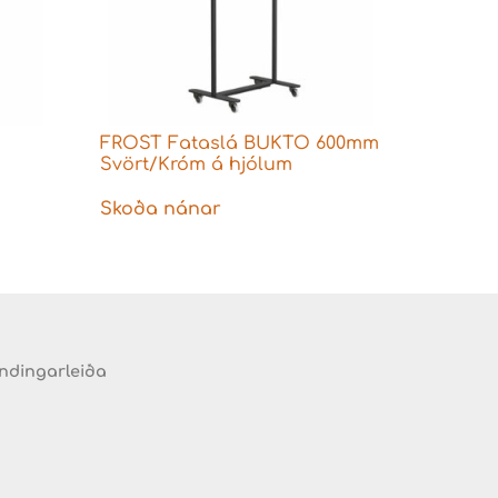
FROST Fataslá BUKTO 600mm
Svört/Króm á hjólum
Skoða nánar
endingarleiða
d