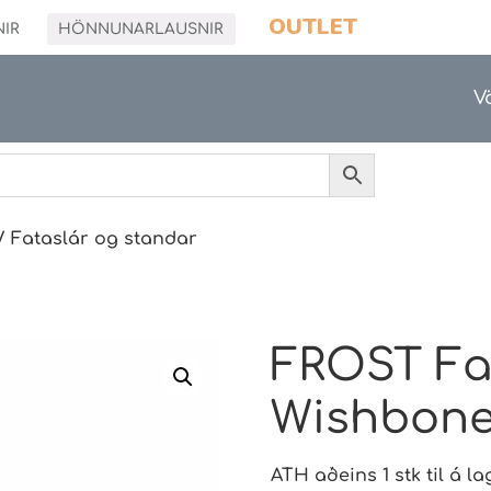
OUTLET
NIR
HÖNNUNARLAUSNIR
V
/ Fataslár og standar
FROST Fa
Wishbon
ATH aðeins 1 stk til á la