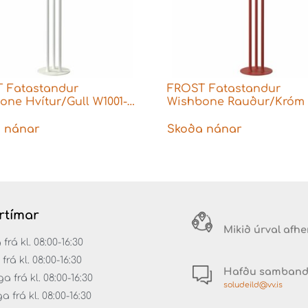
 Fatastandur
FROST Fatastandur
one Hvítur/Gull W1001-
Wishbone Rauður/Króm
 nánar
Skoða nánar
rtímar
Mikið úrval afh
á kl. 08:00-16:30
rá kl. 08:00-16:30
Hafðu samban
 frá kl. 08:00-16:30
soludeild@vv.is
frá kl. 08:00-16:30