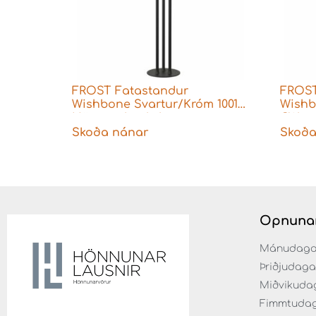
FROST Fatastandur
FROST
Wishbone Svartur/Króm 1001
Wishb
Hönnun busk+hertzog
GW
Skoða nánar
Skoða
Opnuna
Mánudaga fr
Þriðjudaga f
Miðvikudaga
Fimmtudaga 