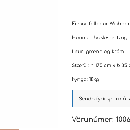
Einkar fallegur Wishbo
Hönnun: busk+hertzog
Litur: grænn og króm
Stærð : h 175 cm x b 35
Þyngd: 18kg
Senda fyrirspurn á s
Vörunúmer:
100