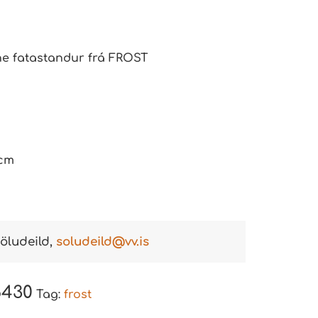
ne fatastandur frá FROST
 cm
öludeild,
soludeild@vv.is
6430
Tag:
frost