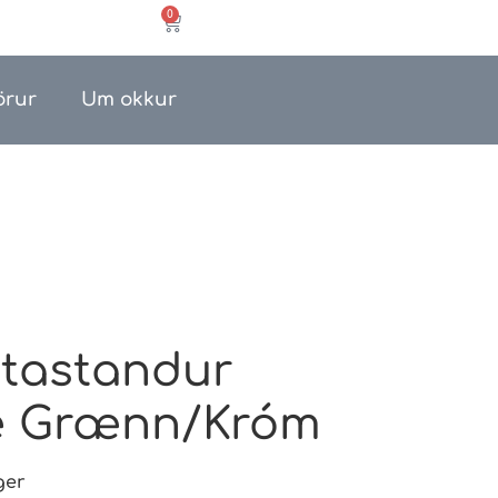
0
örur
Um okkur
tastandur
e Grænn/Króm
ger